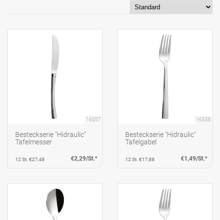
16557
16558
Besteckserie "Hidraulic"
Besteckserie "Hidraulic"
Tafelmesser
Tafelgabel
€2,29/St.*
€1,49/St.*
12 St. €27,48
12 St. €17,88