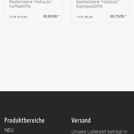
Besteckserie "Hidraulic"
Besteckserie "Hidraulic"
Kaffeelöffel
Espressolöffel
€0,89/St.*
€0,79/St.*
12 St. €10,68
12 St. €9,48
Produktbereiche
Versand
NEU
Unsere Lieferzeit beträgt in