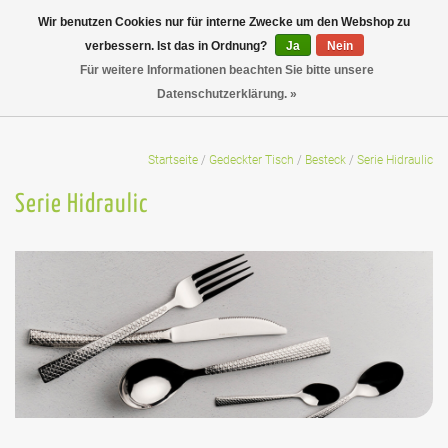
Wir benutzen Cookies nur für interne Zwecke um den Webshop zu
verbessern. Ist das in Ordnung?
Ja
Nein
Für weitere Informationen beachten Sie bitte unsere
Datenschutzerklärung. »
Startseite
/
Gedeckter Tisch
/
Besteck
/
Serie Hidraulic
Serie Hidraulic