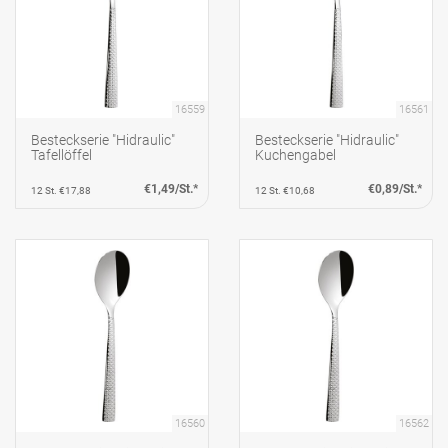
16559
16561
Besteckserie "Hidraulic"
Besteckserie "Hidraulic"
Tafellöffel
Kuchengabel
€1,49/St.*
€0,89/St.*
12 St. €17,88
12 St. €10,68
16560
16562