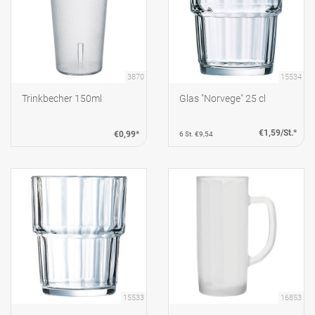
3870
15534
Trinkbecher 150ml
Glas "Norvege" 25 cl
€1,59/St.*
€0,99*
6 St. €9,54
15533
16853