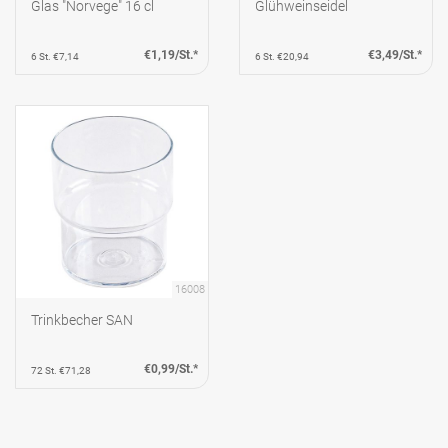
Glas "Norvege" 16 cl
Glühweinseidel
€1,19/St.*
€3,49/St.*
6 St. €7,14
6 St. €20,94
16008
Trinkbecher SAN
€0,99/St.*
72 St. €71,28