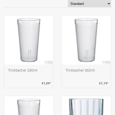
11552
11553
Trinkbecher 280ml
Trinkbecher 360ml
€1,09*
€1,19*