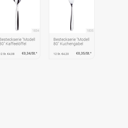
1834
1835
Besteckserie "Modell
Besteckserie "Modell
80" Kaffeelöffel
80" Kuchengabel
€0,34/St.*
€0,35/St.*
12 St. €4,08
12 St. €4,20