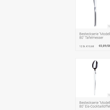
1
Besteckserie "Model
80" Tafelmesser
€0,89/St
12 St. €10,68
1
Besteckserie "Model
80" Eis-Cocktaillöffe