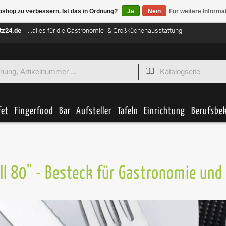
bshop zu verbessern. Ist das in Ordnung?
Ja
Nein
Für weitere Informa
tz24.de
...alles für die Gastronomie- & Großküchenausstattung
fet
Fingerfood
Bar
Aufsteller
Tafeln
Einrichtung
Berufsbe
ll 80" - Besteck für Gastronomie und