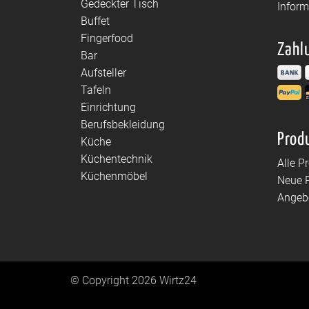
Gedeckter Tisch
Infor
Buffet
Fingerfood
Zahl
Bar
Aufsteller
Tafeln
Einrichtung
Berufsbekleidung
Prod
Küche
Küchentechnik
Alle P
Küchenmöbel
Neue 
Angeb
© Copyright 2026 Wirtz24