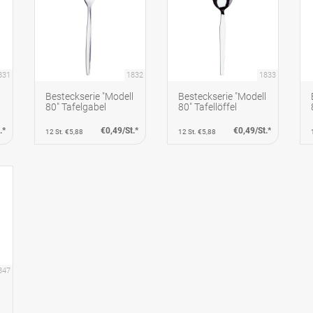
831
1832
1833
l
Besteckserie "Modell
Besteckserie "Modell
80" Tafelgabel
80" Tafellöffel
.*
€0,49/St.*
€0,49/St.*
12 St. €5,88
12 St. €5,88
847
l
l