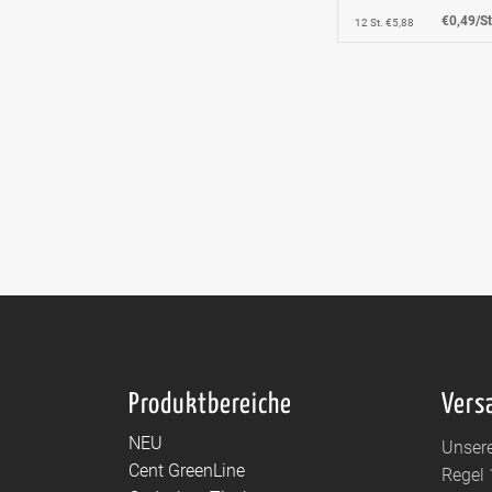
€0,49/St
12 St. €5,88
Produktbereiche
Vers
NEU
Unsere
Cent GreenLine
Regel 