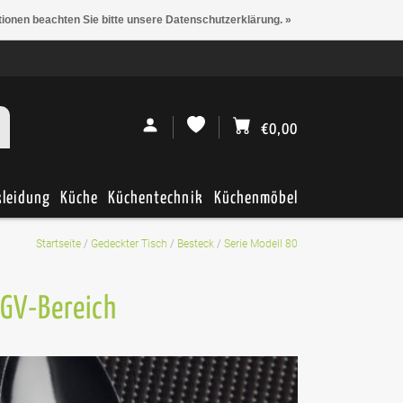
tionen beachten Sie bitte unsere Datenschutzerklärung. »
€0,00
kleidung
Küche
Küchentechnik
Küchenmöbel
Startseite
/
Gedeckter Tisch
/
Besteck
/
Serie Modell 80
 GV-Bereich