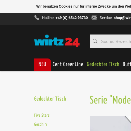
Wir benutzen Cookies nur für interne Zwecke um den We
Hotline:
+49 (0) 6542 98730
Service:
shop@wir
NEU
Cent GreenLine
Gedeckter Tisch
Buf
Serie "Mode
Gedeckter Tisch
Five Stars
Geschirr