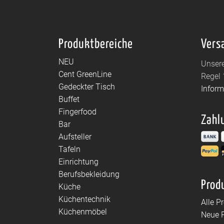
Produktbereiche
Vers
NEU
Unsere
Cent GreenLine
Regel 
Gedeckter Tisch
Infor
Buffet
Fingerfood
Zahl
Bar
Aufsteller
Tafeln
Einrichtung
Berufsbekleidung
Prod
Küche
Küchentechnik
Alle P
Küchenmöbel
Neue 