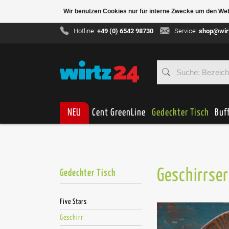
Wir benutzen Cookies nur für interne Zwecke um den We
Hotline:
+49 (0) 6542 98730
Service:
shop@wir
NEU
Cent GreenLine
Gedeckter Tisch
Buf
Geschirrser
Gedeckter Tisch
Five Stars
Geschirr