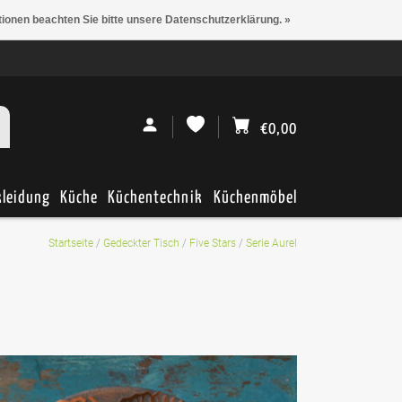
tionen beachten Sie bitte unsere Datenschutzerklärung. »
€0,00
kleidung
Küche
Küchentechnik
Küchenmöbel
Startseite
/
Gedeckter Tisch
/
Five Stars
/
Serie Aurel