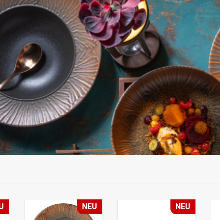
U
NEU
NEU