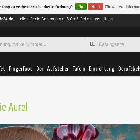
bshop zu verbessern. Ist das in Ordnung?
Ja
Nein
Für weitere Informa
tz24.de
...alles für die Gastronomie- & Großküchenausstattung
fet
Fingerfood
Bar
Aufsteller
Tafeln
Einrichtung
Berufsbe
ie Aurel