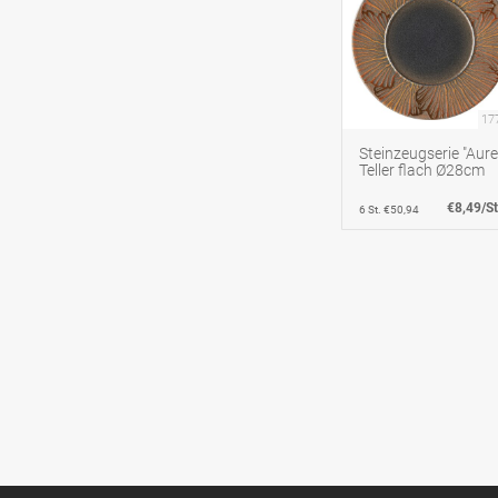
17
Steinzeugserie "Aure
Teller flach Ø28cm
€8,49/St
6 St. €50,94