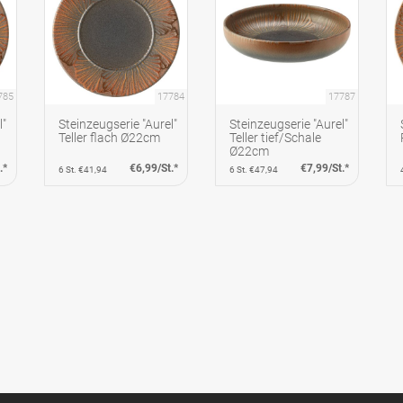
785
17784
17787
l"
Steinzeugserie "Aurel"
Steinzeugserie "Aurel"
Teller flach Ø22cm
Teller tief/Schale
Ø22cm
.*
€6,99/St.*
€7,99/St.*
6 St. €41,94
6 St. €47,94