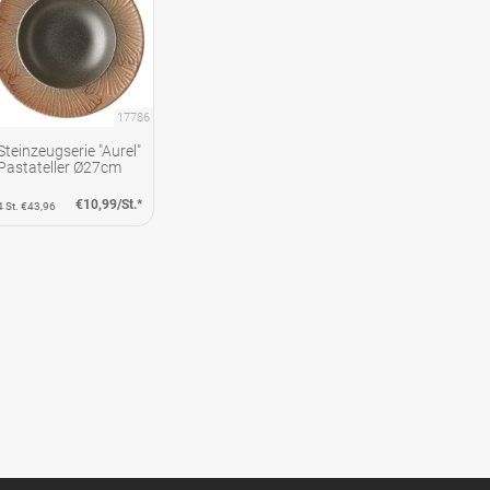
17786
Steinzeugserie "Aurel"
Pastateller Ø27cm
€10,99/St.*
4 St. €43,96