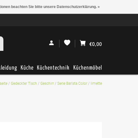
tionen beachten Sie bitte unsere Datenschutzerklärung. »
€0,00
kleidung
Küche
Küchentechnik
Küchenmöbel
seite
/
Gedeckter Tisch
/
Geschirr
/
Serie Barista Color
/
limette