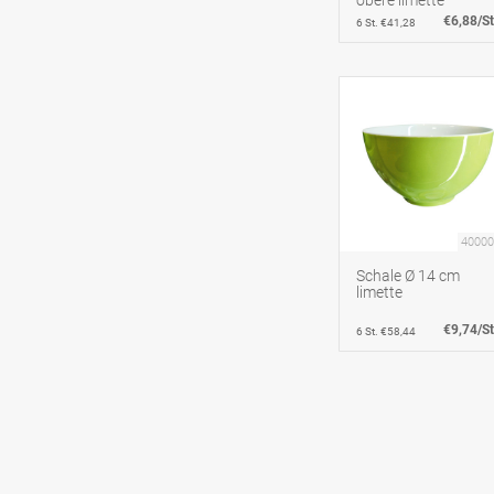
€6,88/St
6 St. €41,28
40000
Schale Ø 14 cm
limette
€9,74/St
6 St. €58,44