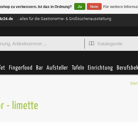
bshop zu verbessern. Ist das in Ordnung?
Ja
Nein
Für weitere Informa
tz24.de
...alles für die Gastronomie- & Großküchenausstattung
fet
Fingerfood
Bar
Aufsteller
Tafeln
Einrichtung
Berufsbe
Start
r - limette