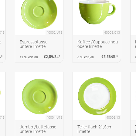
O13
40002.U13
40003.O13
e
Espressotasse
Kaffee-/Cappuccinotasse
untere limette
obere limette
.*
€2,59/St.*
€5,58/St.*
12 St. €31,08
6 St. €33,48
O13
40004.U13
40006.13
Jumbo-/Lattetasse
Teller flach 21,5cm
untere limette
limette