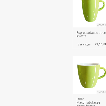
40002.
Espressotasse ober
limette
€4,15/St
12 St. €49,80
40005.
Latte
Macchiatotasse
obere limette