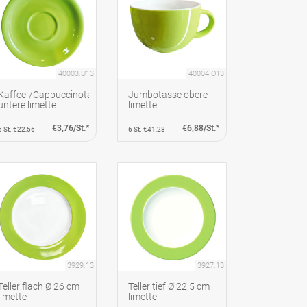
40003.U13
40004.O13
Kaffee-/Cappuccinotasse
Jumbotasse obere
untere limette
limette
€3,76/St.*
€6,88/St.*
6 St. €22,56
6 St. €41,28
3929.13
3927.13
Teller flach Ø 26 cm
Teller tief Ø 22,5 cm
limette
limette