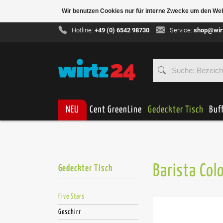
Wir benutzen Cookies nur für interne Zwecke um den We
Hotline:
+49 (0) 6542 98730
Service:
shop@wir
NEU
Cent GreenLine
Gedeckter Tisch
Buf
Barista Colo
Gedeckter Tisch
Five Stars
Geschirr