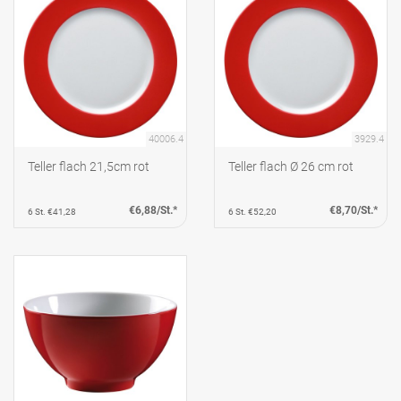
40006.4
3929.4
Teller flach 21,5cm rot
Teller flach Ø 26 cm rot
€6,88/St.*
€8,70/St.*
6 St. €41,28
6 St. €52,20