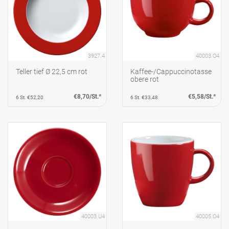
3927.4
40003.O4
Teller tief Ø 22,5 cm rot
Kaffee-/Cappuccinotasse
obere rot
€8,70/St.*
€5,58/St.*
6 St. €52,20
6 St. €33,48
40003.U4
40005.O4