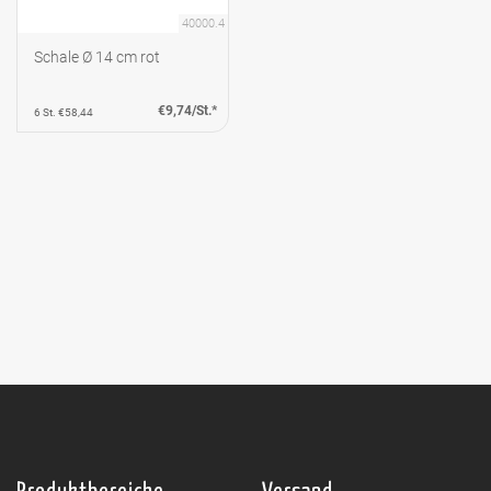
40000.4
Schale Ø 14 cm rot
€9,74/St.*
6 St. €58,44