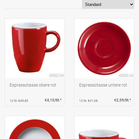
40002.O4
40002.U4
Espressotasse obere rot
Espressotasse untere rot
€4,15/St.*
€2,59/St.*
12 St. €49,80
12 St. €31,08