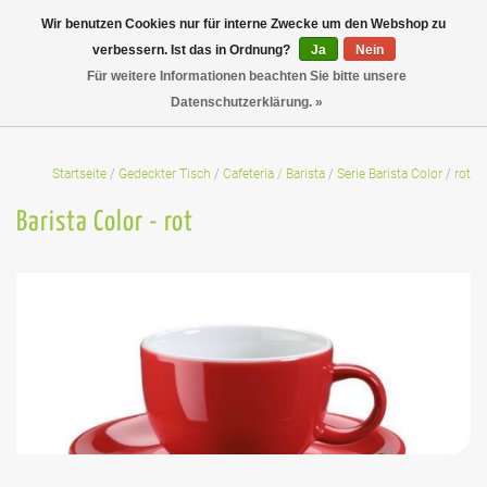
Wir benutzen Cookies nur für interne Zwecke um den Webshop zu
verbessern. Ist das in Ordnung?
Ja
Nein
Für weitere Informationen beachten Sie bitte unsere
Datenschutzerklärung. »
Startseite
/
Gedeckter Tisch
/
Cafeteria / Barista
/
Serie Barista Color
/
rot
Barista Color - rot