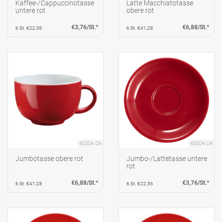
Kaffee-/Cappuccinotasse
Latte Macchiatotasse
untere rot
obere rot
€3,76/St.*
€6,88/St.*
6 St. €22,56
6 St. €41,28
40004.O4
40004.U4
Jumbotasse obere rot
Jumbo-/Lattetasse untere
rot
€6,88/St.*
€3,76/St.*
6 St. €41,28
6 St. €22,56