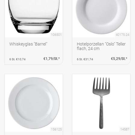
106501
40175.24
Whiskeyglas "Barrel"
Hotelporzellan "Oslo" Teller
flach, 24 cm
€1,79/St.*
€5,29/St.*
6 St. €10,74
6 St. €31,74
156125
14587