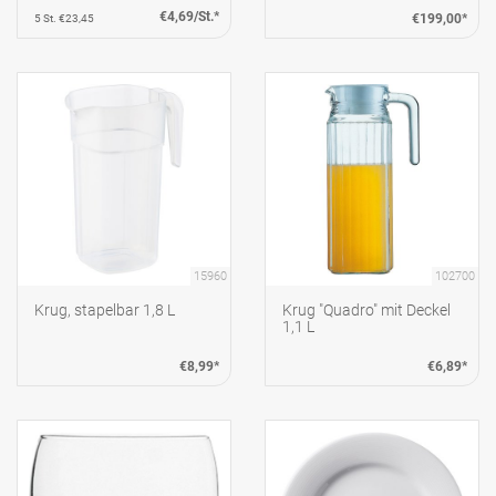
€4,69/St.*
€199,00*
5 St. €23,45
15960
102700
Krug, stapelbar 1,8 L
Krug "Quadro" mit Deckel
1,1 L
€8,99*
€6,89*