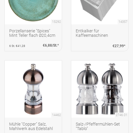
15292
14357
Porzellanserie "Spices"
Entkalker für
Mint Teller flach Ø20,4cm
Kaffeemaschinen
€6,88/St.*
€27,99*
6 St. €41,28
14462
2746.01
Mühle "Copper" Salz,
Salz-/Pfeffermühlen-Set
Mahlwerk aus Edelstahl
"Tablo"