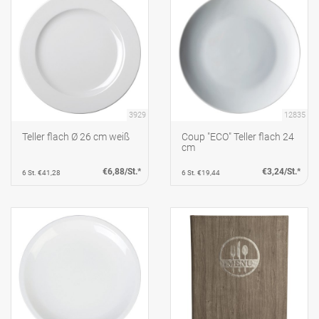
3929
12835
Teller flach Ø 26 cm weiß
Coup "ECO" Teller flach 24
cm
€6,88/St.*
€3,24/St.*
6 St. €41,28
6 St. €19,44