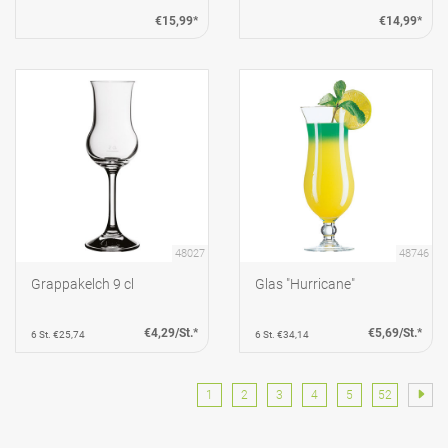
€15,99*
€14,99*
48027
48746
Grappakelch 9 cl
Glas "Hurricane"
€4,29/St.*
€5,69/St.*
6 St. €25,74
6 St. €34,14
1
2
3
4
5
52