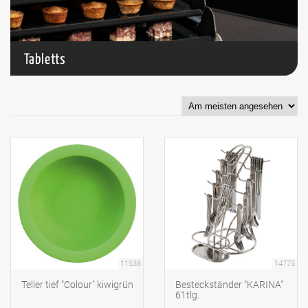
Tabletts
11538
14775
Teller tief "Colour" kiwigrün
Besteckständer "KARINA"
61tlg.