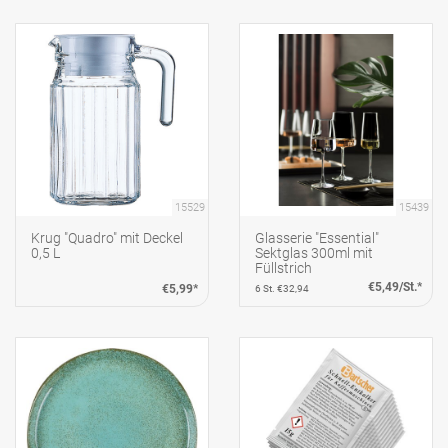
15529
15439
Krug "Quadro" mit Deckel
Glasserie "Essential"
0,5 L
Sektglas 300ml mit
Füllstrich
€5,49/St.*
€5,99*
6 St. €32,94