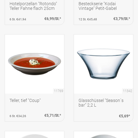
Hotelporzellan "Rotondo"
Besteckserie "Kodai
Teller Fahne flach 25cm
Vintage" Petit-Gabel
€6,99/St.*
€3,79/St.*
6 St. €41,94
12 St. €45,48
11769
11342
Teller, tief "Coup"
Glasschüssel "Season`s
bar" 2,2 L
€5,71/St.*
€5,69*
6 St. €34,26