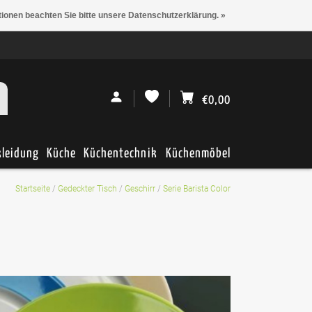
tionen beachten Sie bitte unsere Datenschutzerklärung. »
€0,00
kleidung
Küche
Küchentechnik
Küchenmöbel
Startseite
/
Gedeckter Tisch
/
Geschirr
/
Serie Barista Color