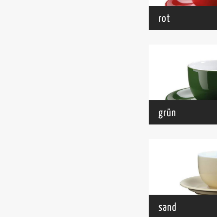
rot
grün
sand