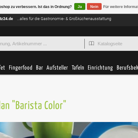
bshop zu verbessern. Ist das in Ordnung?
Ja
Nein
Für weitere Informa
tz24.de
...alles für die Gastronomie- & Großküchenausstattung
fet
Fingerfood
Bar
Aufsteller
Tafeln
Einrichtung
Berufsbe
lan "Barista Color"