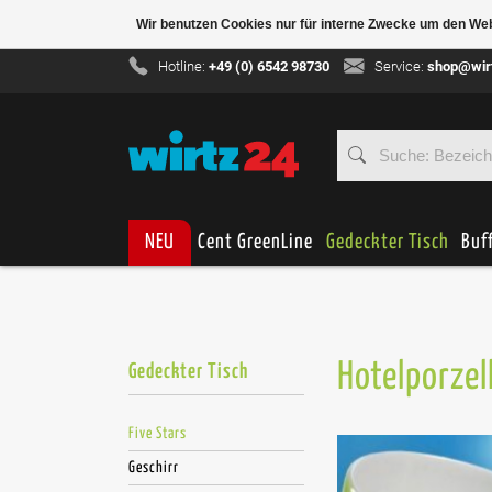
Wir benutzen Cookies nur für interne Zwecke um den We
Hotline:
+49 (0) 6542 98730
Service:
shop@wir
NEU
Cent GreenLine
Gedeckter Tisch
Buf
Hotelporzel
Gedeckter Tisch
Five Stars
Geschirr