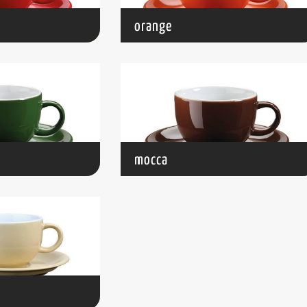
orange
mocca