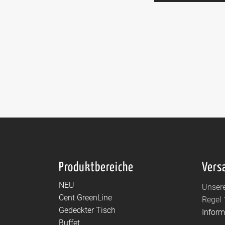
Produktbereiche
Vers
NEU
Unsere
Cent GreenLine
Regel 
Gedeckter Tisch
Infor
Buffet