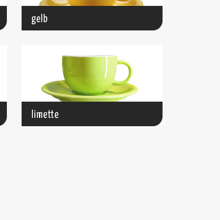
gelb
limette