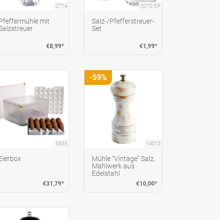
2774
2070.SP
Pfeffermühle mit
Salz-/Pfefferstreuer-
Salzstreuer
Set
€8,99*
€1,99*
-59%
5535
14013
Eierbox
Mühle "Vintage" Salz,
Mahlwerk aus
Edelstahl
€31,79*
€10,00*