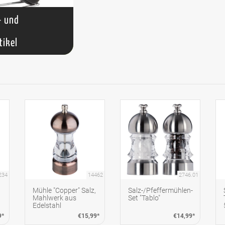
- und
tikel
234
14462
2746.01
Mühle "Copper" Salz,
Salz-/Pfeffermühlen-
Mahlwerk aus
Set "Tablo"
Edelstahl
9*
€15,99*
€14,99*