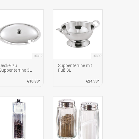
15312
15309
Deckel zu
Suppenterrine mit
Suppenterrine 3L
Fuß 3L
€10,89*
€24,99*