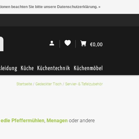
tionen beachten Sie bitte unsere Datenschutzerklärung. »
€0,00
kleidung
Küche
Küchentechnik
Küchenmöbel
Startseite
/
Gedeckter Tisch
/
Servier- & Tafelzubehör
m
edle Pfeffermühlen
,
Menagen
oder andere