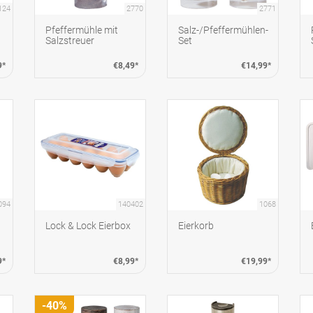
124
2770
2771
Pfeffermühle mit
Salz-/Pfeffermühlen-
Salzstreuer
Set
9*
€8,49*
€14,99*
094
140402
1068
Lock & Lock Eierbox
Eierkorb
9*
€8,99*
€19,99*
-40%