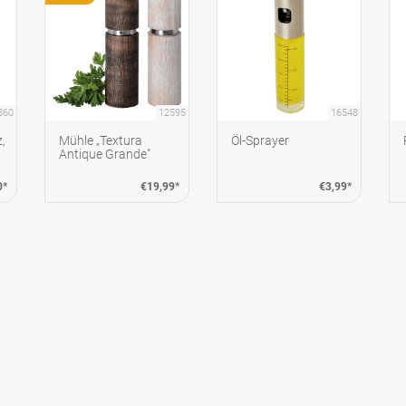
860
12595
16548
,
Mühle „Textura
Öl-Sprayer
Antique Grande"
0*
€19,99*
€3,99*