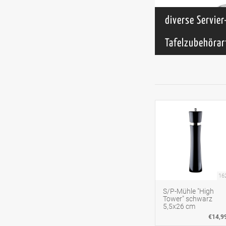
diverse Servier
Tafelzubehörar
16
S/P-Mühle "High
Tower" schwarz
5,5x26 cm
€14,9