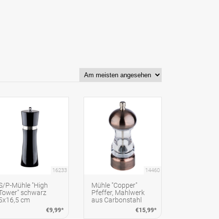
16233
14460
S/P-Mühle "High
Mühle "Copper"
Tower" schwarz
Pfeffer, Mahlwerk
5x16,5 cm
aus Carbonstahl
€9,99*
€15,99*