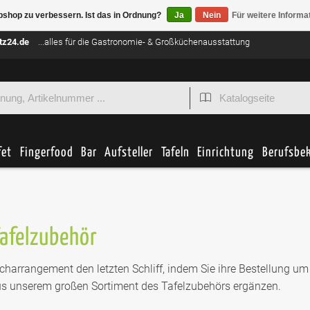
bshop zu verbessern. Ist das in Ordnung?
Ja
Nein
Für weitere Informa
tz24.de
...alles für die Gastronomie- & Großküchenausstattung
fet
Fingerfood
Bar
Aufsteller
Tafeln
Einrichtung
Berufsbe
Tafelzubehör
charrangement den letzten Schliff, indem Sie ihre Bestellung u
aus unserem großen Sortiment des Tafelzubehörs ergänzen.