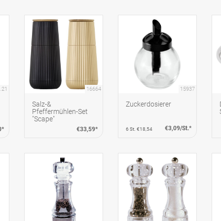
.21
16664
15937
Salz-&
Zuckerdosierer
Pfeffermühlen-Set
"Scape"
€3,09/St.*
0*
€33,59*
6 St. €18,54