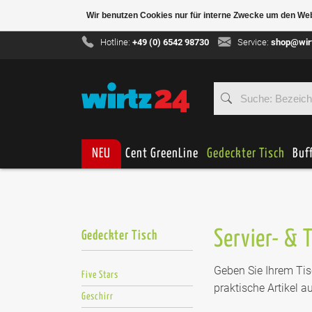
Wir benutzen Cookies nur für interne Zwecke um den We
Hotline:
+49 (0) 6542 98730
Service:
shop@wir
NEU
Cent GreenLine
Gedeckter Tisch
Buf
Servier- & 
Gedeckter Tisch
Geben Sie Ihrem Tis
Five Stars
praktische Artikel 
Geschirr