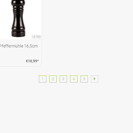
16789
Pfeffermühle 16,5cm
€10,99*
1
2
3
4
5