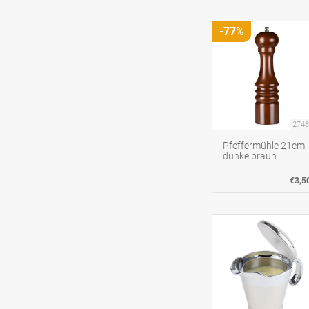
-77%
2748
Pfeffermühle 21cm,
dunkelbraun
€3,5