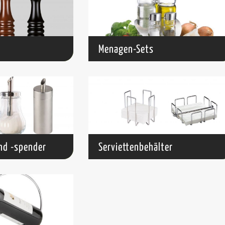
Menagen-Sets
nd -spender
Serviettenbehälter