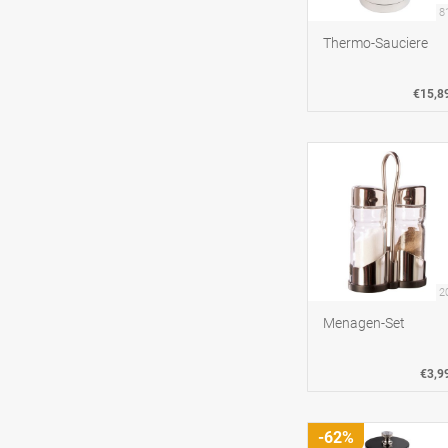
8
Thermo-Sauciere
€15,8
2
Menagen-Set
€3,9
-62%