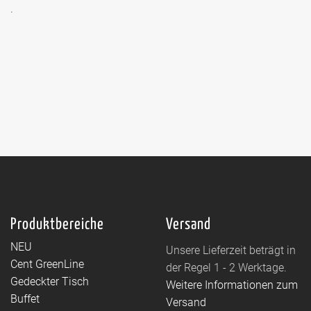
.
Produktbereiche
Versand
NEU
Unsere Lieferzeit beträgt in
Cent GreenLine
der Regel 1 - 2 Werktage.
Gedeckter Tisch
Weitere Informationen zum
Buffet
Versand