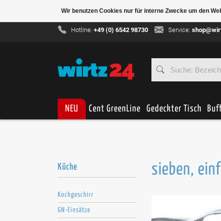
Wir benutzen Cookies nur für interne Zwecke um den We
Hotline:
+49 (0) 6542 98730
Service:
shop@wir
NEU
Cent GreenLine
Gedeckter Tisch
Buf
sieben, ein
Küche
Kochgeschirr
GN-Einsätze