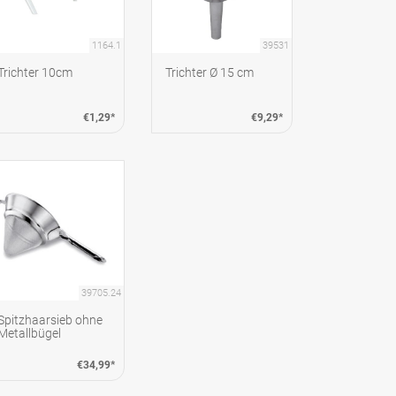
1164.1
39531
Trichter 10cm
Trichter Ø 15 cm
€1,29*
€9,29*
39705.24
Spitzhaarsieb ohne
Metallbügel
€34,99*