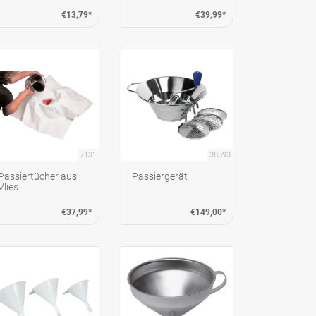
€13,79*
€39,99*
7131
38593
Passiertücher aus
Passiergerät
Vlies
€37,99*
€149,00*