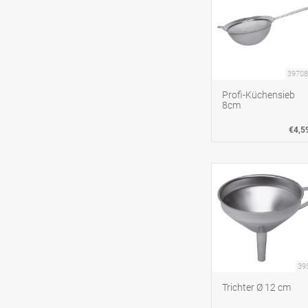
39708
Profi-Küchensieb
8cm
€4,5
39
Trichter Ø 12 cm