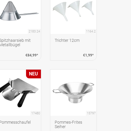
2183.24
1164.2
Spitzhaarsieb mit
Trichter 12cm
Metallbügel
€84,99*
€1,99*
NEU
17480
15797
Pommesschaufel
Pommes-Frites
Seiher