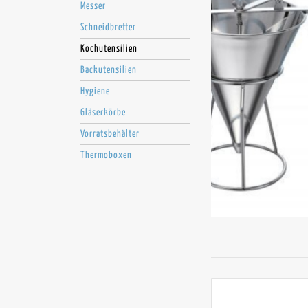
Messer
Schneidbretter
Kochutensilien
Backutensilien
Hygiene
Gläserkörbe
Vorratsbehälter
Thermoboxen