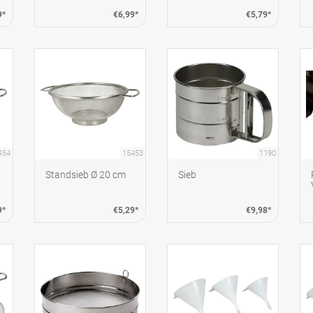
9*
€6,99*
€5,79*
454
15453
1190
Standsieb Ø 20 cm
Sieb
9*
€5,29*
€9,98*