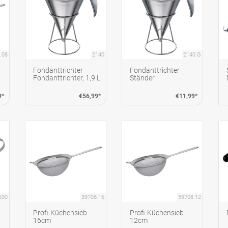
.08
2140
2140.G
Fondanttrichter
Fondanttrichter
Fondanttrichter, 1,9 L
Ständer
9*
€56,99*
€11,99*
530
39708.16
39708.12
Profi-Küchensieb
Profi-Küchensieb
16cm
12cm