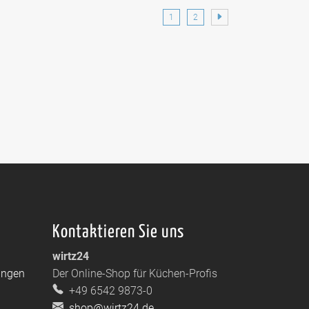
1
2
Kontaktieren Sie uns
wirtz24
ungen
Der Online-Shop für Küchen-Profis
+49 6542 9873-0
shop@wirtz24.de