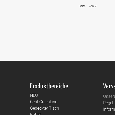
Seite 1 von 2
Produktbereiche
Vers
NEU
Unsere
Cent GreenLine
Regel 
Gedeckter Tisch
Infor
Buffet