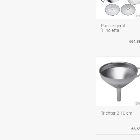
12
Passiergerät
"Finoletta"
€64,9
39
Trichter Ø 10 cm
€6,6