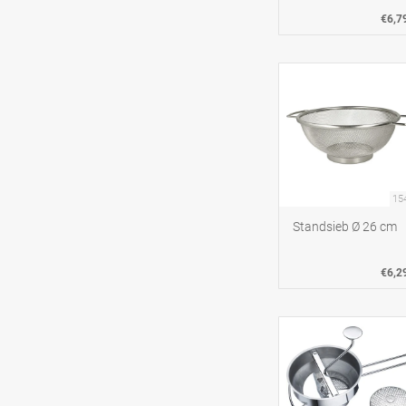
€6,7
15
Standsieb Ø 26 cm
€6,2