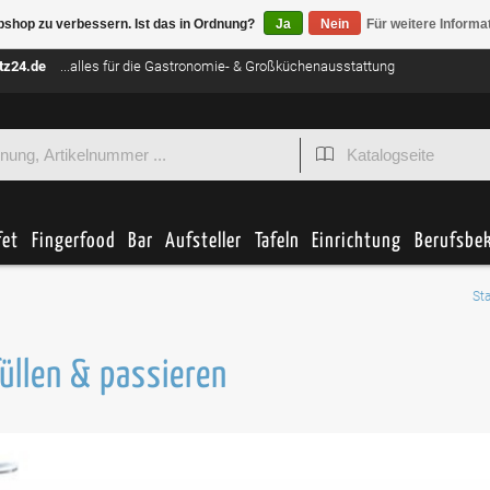
bshop zu verbessern. Ist das in Ordnung?
Ja
Nein
Für weitere Informa
tz24.de
...alles für die Gastronomie- & Großküchenausstattung
fet
Fingerfood
Bar
Aufsteller
Tafeln
Einrichtung
Berufsbe
Sta
füllen & passieren