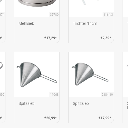
674
39700
1164.3
Mehlsieb
Trichter 14cm
9*
€17,29*
€2,59*
690
11068
2184.19
Spitzsieb
Spitzsieb
9*
€20,99*
€17,99*