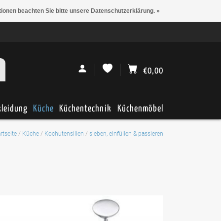
tionen beachten Sie bitte unsere Datenschutzerklärung. »
€0,00
kleidung
Küche
Küchentechnik
Küchenmöbel
rtseite
/
Küche
/
Kochutensilien
/
sieben, einfüllen & passieren