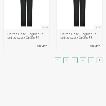
12793
12794
Herren-Hose "Regular-Fit"
Herren-Hose "Regular-Fit"
uni schwarz Größe 56
uni schwarz Größe 58
€32,49*
€32,49*
1
2
3
4
5