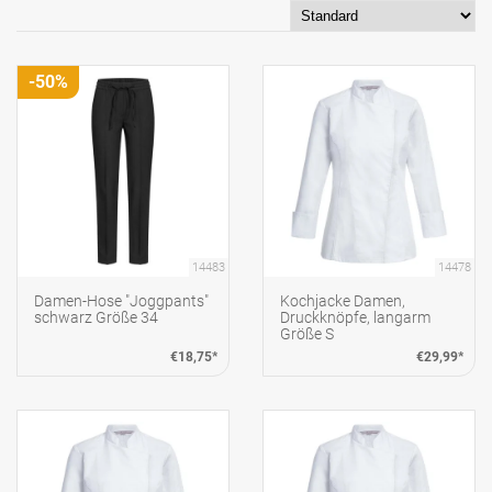
-50%
14483
14478
Damen-Hose "Joggpants"
Kochjacke Damen,
schwarz Größe 34
Druckknöpfe, langarm
Größe S
€18,75*
€29,99*