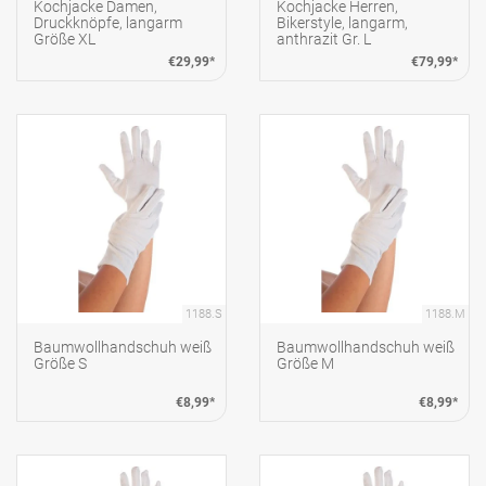
Kochjacke Damen,
Kochjacke Herren,
Druckknöpfe, langarm
Bikerstyle, langarm,
Größe XL
anthrazit Gr. L
€29,99*
€79,99*
1188.S
1188.M
Baumwollhandschuh weiß
Baumwollhandschuh weiß
Größe S
Größe M
€8,99*
€8,99*