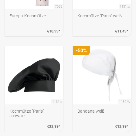
7083
1131.w
Europa-Kochmütze
Kochmütze "Paris" weiß
€10,99*
€11,49*
-50%
1131.s
1132.W
Kochmütze "Paris"
Bandana weiß
schwarz
€22,99*
€12,99*