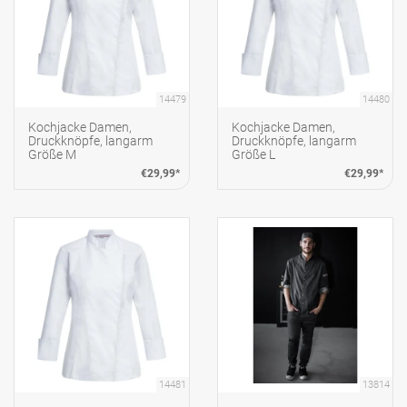
14479
14480
Kochjacke Damen,
Kochjacke Damen,
Druckknöpfe, langarm
Druckknöpfe, langarm
Größe M
Größe L
€29,99*
€29,99*
14481
13814