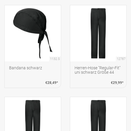
1132.S
12787
Bandana schwarz
Herren-Hose "Regular-Fit"
uni schwarz Größe 44
€28,49*
€29,99*