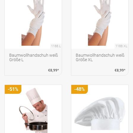
1188.L
1188.XL
Baumwollhandschuh weiß
Baumwollhandschuh weiß
Größe L
Größe XL
€8,99*
€8,99*
-51%
-48%