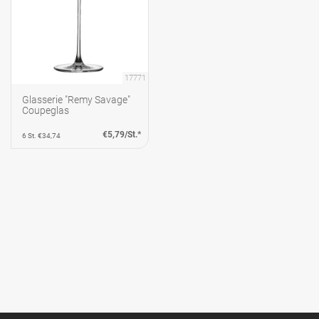
17771
Glasserie "Remy Savage"
Coupeglas
€5,79/St.*
6 St. €34,74