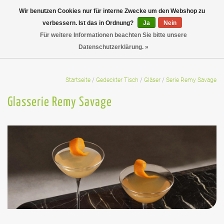
Wir benutzen Cookies nur für interne Zwecke um den Webshop zu
verbessern. Ist das in Ordnung?
Ja
Nein
Für weitere Informationen beachten Sie bitte unsere
Datenschutzerklärung. »
Startseite
/
Gedeckter Tisch
/
Gläser
/
Serie Remy Savage
Glasserie Remy Savage