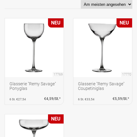
NEU
NEU
17769
17770
Glasserie "Remy Savage"
Glasserie "Remy Savage"
Ponyglas
Coupetiniglas
€4,59/St.*
€5,59/St.*
6 St. €27,54
6 St. €33,54
NEU