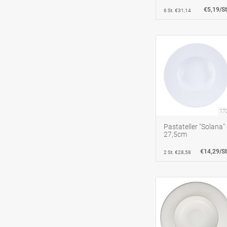
€5,19/St
6 St. €31,14
17
Pastateller "Solana"
27,5cm
€14,29/St
2 St. €28,58