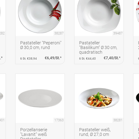
282
38287
39487
Pastateller "Peperoni"
Pastateller
Ø 30,0 cm, rund
"Basilikum" Ø 30 cm,
quadratisch
.*
€6,49/St.*
€7,40/St.*
6 St. €38,94
6 St. €44,40
901
17363
38281
Porzellanserie
Pastateller weiß,
"Lavanit" weiß
rund, Ø 27,0 cm
Pastateller