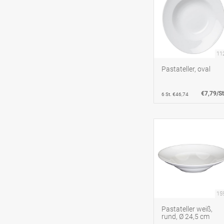
11
Pastateller, oval
€7,79/St
6 St. €46,74
15
Pastateller weiß,
rund, Ø 24,5 cm