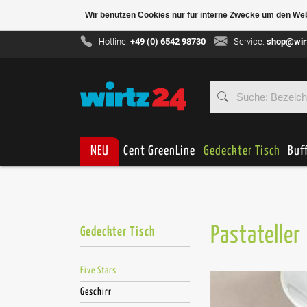
Wir benutzen Cookies nur für interne Zwecke um den We
Hotline:
+49 (0) 6542 98730
Service:
shop@wir
NEU
Cent GreenLine
Gedeckter Tisch
Buf
Pastateller
Gedeckter Tisch
Five Stars
Geschirr