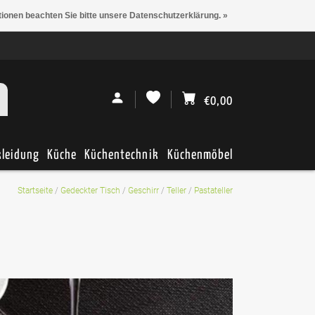
tionen beachten Sie bitte unsere Datenschutzerklärung. »
€0,00
kleidung
Küche
Küchentechnik
Küchenmöbel
Startseite
/
Gedeckter Tisch
/
Geschirr
/
Teller
/
Pastateller