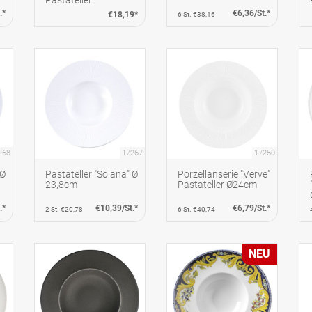
.*
€6,36/St.*
€18,19*
6 St. €38,16
268
17267
17250
 Ø
Pastateller "Solana" Ø
Porzellanserie "Verve"
23,8cm
Pastateller Ø24cm
.*
€10,39/St.*
€6,79/St.*
2 St. €20,78
6 St. €40,74
NEU