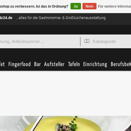
bshop zu verbessern. Ist das in Ordnung?
Ja
Nein
Für weitere Informa
tz24.de
...alles für die Gastronomie- & Großküchenausstattung
fet
Fingerfood
Bar
Aufsteller
Tafeln
Einrichtung
Berufsbe