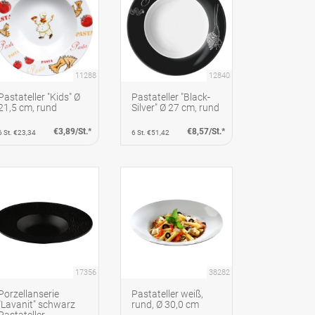
11288
12840
Pastateller "Kids" Ø
Pastateller "Black-
21,5 cm, rund
Silver" Ø 27 cm, rund
€3,89/St.*
€8,57/St.*
6 St. €23,34
6 St. €51,42
17356
38282
Porzellanserie
Pastateller weiß,
"Lavanit" schwarz
rund, Ø 30,0 cm
Pastateller