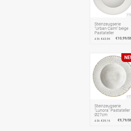
17
Steinzeugserie
"Urban Calm" beige
Pastateller
€10,99/St
4 St. €43,96
NE
17
Steinzeugserie
"Lunora" Pastateller
Ø27cm
€9,79/St
4 St. €39,16