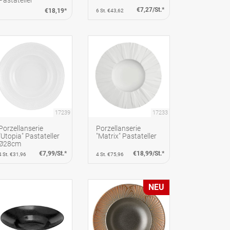
€7,27/St.*
€18,19*
6 St. €43,62
17239
17233
Porzellanserie
Porzellanserie
"Utopia" Pastateller
"Matrix" Pastateller
Ø28cm
€7,99/St.*
€18,99/St.*
4 St. €31,96
4 St. €75,96
NEU