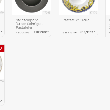
079
17069
17470
Steinzeugserie
Pastateller "Sicilia"
"Urban Calm" grau
Pastateller
.*
€10,99/St.*
€16,99/St.*
4 St. €43,96
6 St. €101,94
U
766
.*