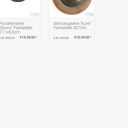
17127
17786
Porzellanserie
Steinzeugserie "Aurel"
„Ebony" Pastateller
Pastateller Ø27cm
27,1x6,5cm
€15,59/St.*
€10,99/St.*
6 St. €93,54
4 St. €43,96