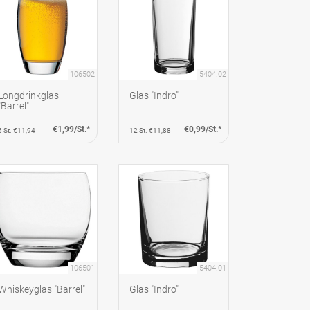
106502
5404.02
Longdrinkglas
Glas "Indro"
"Barrel"
€1,99/St.*
€0,99/St.*
6 St. €11,94
12 St. €11,88
106501
5404.01
Whiskeyglas "Barrel"
Glas "Indro"