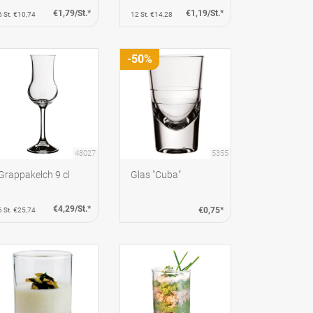
€1,79/St.*
€1,19/St.*
6 St. €10,74
12 St. €14,28
-50%
48027
5355
Grappakelch 9 cl
Glas "Cuba"
€4,29/St.*
€0,75*
6 St. €25,74