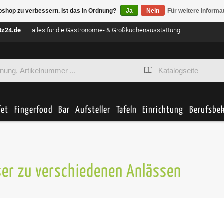
bshop zu verbessern. Ist das in Ordnung?
Ja
Nein
Für weitere Informa
tz24.de
...alles für die Gastronomie- & Großküchenausstattung
fet
Fingerfood
Bar
Aufsteller
Tafeln
Einrichtung
Berufsbe
ser zu verschiedenen Anlässen