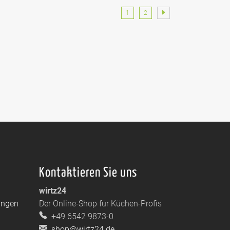
1
2
Kontaktieren Sie uns
wirtz24
ungen
Der Online-Shop für Küchen-Profis
+49 6542 9873-0
shop@wirtz24.de