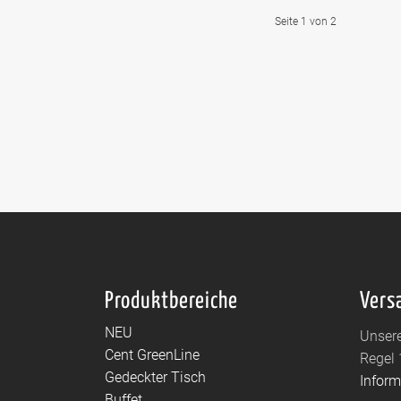
Seite 1 von 2
Produktbereiche
Vers
NEU
Unsere
Cent GreenLine
Regel 
Gedeckter Tisch
Infor
Buffet