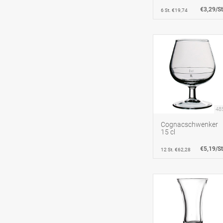
€3,29/St
6 St. €19,74
48
Cognacschwenker
15 cl
€5,19/St
12 St. €62,28