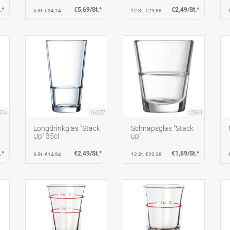
.*
€5,69/St.*
€2,49/St.*
6 St. €34,14
12 St. €29,88
514
16037
12861
Longdrinkglas "Stack
Schnapsglas "Stack
Up" 35cl
up"
.*
€2,49/St.*
€1,69/St.*
6 St. €14,94
12 St. €20,28