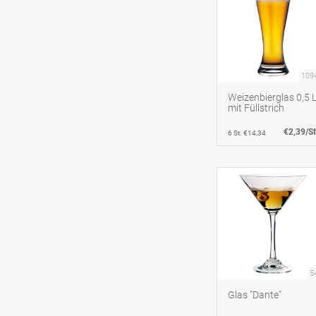
109
Weizenbierglas 0,5 
mit Füllstrich
€2,39/St
6 St. €14,34
5
Glas "Dante"