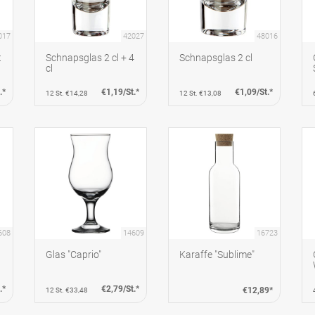
017
42027
48016
t
Schnapsglas 2 cl + 4
Schnapsglas 2 cl
cl
.*
€1,19/St.*
€1,09/St.*
12 St. €14,28
12 St. €13,08
608
14609
16723
Glas "Caprio"
Karaffe "Sublime"
.*
€2,79/St.*
€12,89*
12 St. €33,48