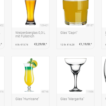
402
109401
38187
L
Weizenbierglas 0,3 L
Glas "Capri"
mit Füllstrich
.*
€2,29/St.*
€1,19/St.*
6 St. €13,74
12 St. €14,28
416
48746
11936
Glas "Hurricane"
Glas "Margarita"