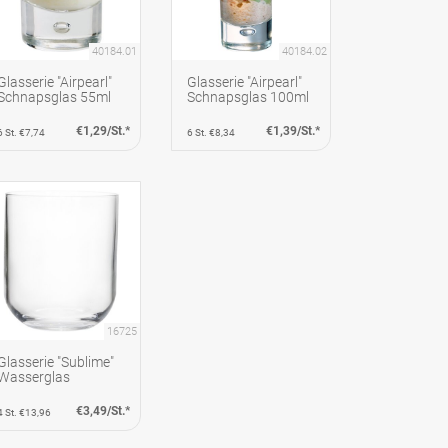
40184.01
40184.02
Glasserie "Airpearl"
Glasserie "Airpearl"
Schnapsglas 55ml
Schnapsglas 100ml
€1,29/St.*
€1,39/St.*
6 St. €7,74
6 St. €8,34
16725
Glasserie "Sublime"
Wasserglas
€3,49/St.*
4 St. €13,96