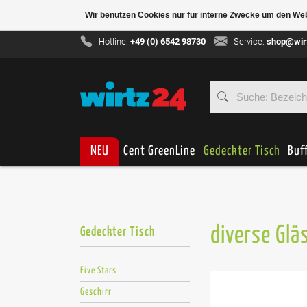
Wir benutzen Cookies nur für interne Zwecke um den We
Hotline:
+49 (0) 6542 98730
Service:
shop@wir
NEU
Cent GreenLine
Gedeckter Tisch
Buf
diverse Glä
Gedeckter Tisch
Five Stars
Geschirr