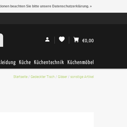
tionen beachten Sie bitte unsere Datenschutzerklärung. »
€0,00
kleidung
Küche
Küchentechnik
Küchenmöbel
Startseite
/
Gedeckter Tisch
/
Gläser
/
sonstige Artikel