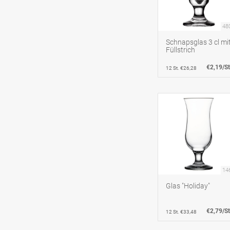
48
Schnapsglas 3 cl mi
Füllstrich
€2,19/St
12 St. €26,28
14
Glas "Holiday"
€2,79/St
12 St. €33,48