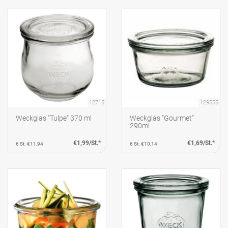
12715
129555
Weckglas "Tulpe" 370 ml
Weckglas "Gourmet"
290ml
€1,99/St.*
€1,69/St.*
6 St. €11,94
6 St. €10,14