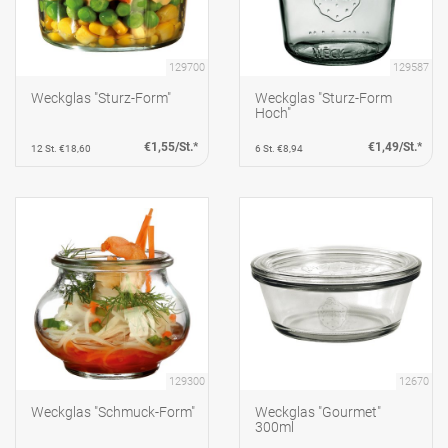
129700
129587
Weckglas "Sturz-Form"
Weckglas "Sturz-Form
Hoch"
€1,55/St.*
€1,49/St.*
12 St. €18,60
6 St. €8,94
129300
12670
Weckglas "Schmuck-Form"
Weckglas "Gourmet"
300ml