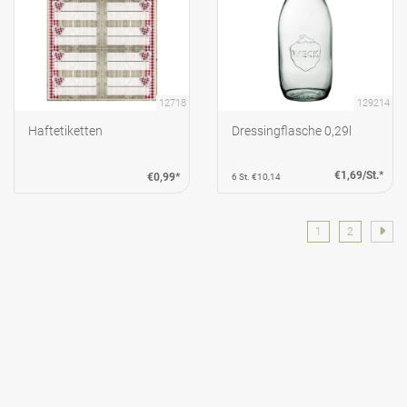
12718
129214
Haftetiketten
Dressingflasche 0,29l
€1,69/St.*
€0,99*
6 St. €10,14
1
2