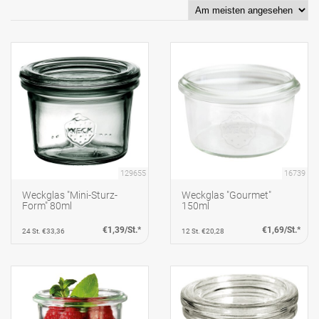
129655
16739
Weckglas "Mini-Sturz-
Weckglas "Gourmet"
Form" 80ml
150ml
€1,39/St.*
€1,69/St.*
24 St. €33,36
12 St. €20,28