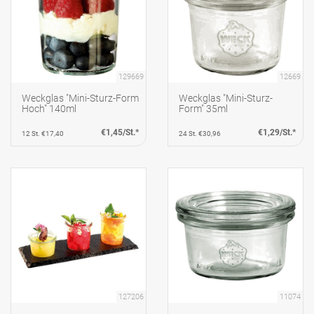
129669
12669
Weckglas "Mini-Sturz-Form
Weckglas "Mini-Sturz-
Hoch" 140ml
Form" 35ml
€1,45/St.*
€1,29/St.*
12 St. €17,40
24 St. €30,96
127206
11074