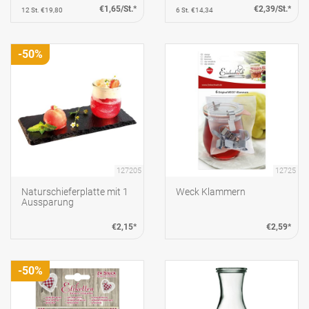
€1,65/St.*
€2,39/St.*
12 St. €19,80
6 St. €14,34
-50%
127205
12725
Naturschieferplatte mit 1
Weck Klammern
Aussparung
€2,15*
€2,59*
-50%