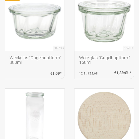
16738
16737
Weckglas "Gugelhupfform"
Weckglas "Gugelhupfform"
300ml
160ml
€1,89/St.*
€1,09*
12 St. €22,68