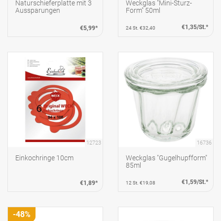
Naturschieferplatte mit 3
Weckglas "Mini-Sturz-
Aussparungen
Form" 50ml
€1,35/St.*
€5,99*
24 St. €32,40
12723
16736
Einkochringe 10cm
Weckglas "Gugelhupfform"
85ml
€1,59/St.*
€1,89*
12 St. €19,08
-48%