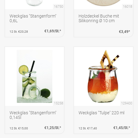
16750
16018
Weckglas "Stangenform"
Holzdeckel Buche mit
0,6L
Silikonring Ø 10 cm
€1,69/St.*
€3,49*
12 St. €20,28
15258
129400
Weckglas "Stangenform"
Weckglas "Tulpe" 220 ml
0,145l
€1,25/St.*
€1,45/St.*
12 St. €15,00
12 St. €17,40