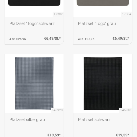
17302
17304
Platzset "Togo" schwarz
Platzset "Togo" grau
€6,49/St.*
€6,49/St.*
4 St. €25,96
4 St. €25,96
146920
146910
Platzset silbergrau
Platzset schwarz
€19,59*
€19,59*