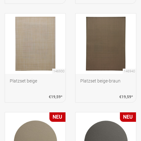
146930
146940
Platzset beige
Platzset beige-braun
€19,59*
€19,59*
NEU
NEU