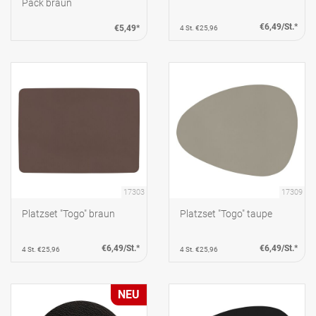
Pack braun
€6,49/St.*
€5,49*
4 St. €25,96
17303
17309
Platzset "Togo" braun
Platzset "Togo" taupe
€6,49/St.*
€6,49/St.*
4 St. €25,96
4 St. €25,96
NEU