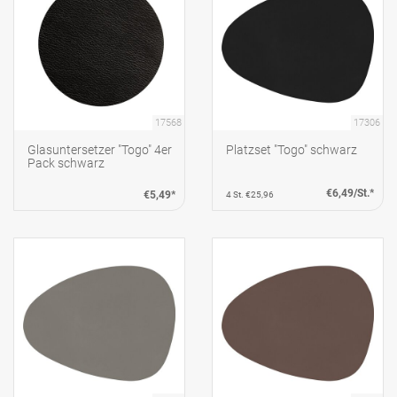
17568
17306
Glasuntersetzer "Togo" 4er
Platzset "Togo" schwarz
Pack schwarz
€6,49/St.*
€5,49*
4 St. €25,96