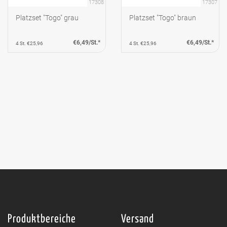
17308
17307
Platzset "Togo" grau
Platzset "Togo" braun
€6,49/St.*
€6,49/St.*
4 St. €25,96
4 St. €25,96
Produktbereiche
Versand