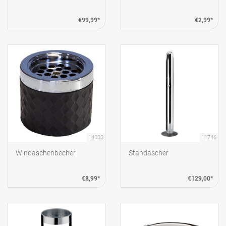
€99,99*
€2,99*
14033
11746
Windaschenbecher
Standascher
€8,99*
€129,00*