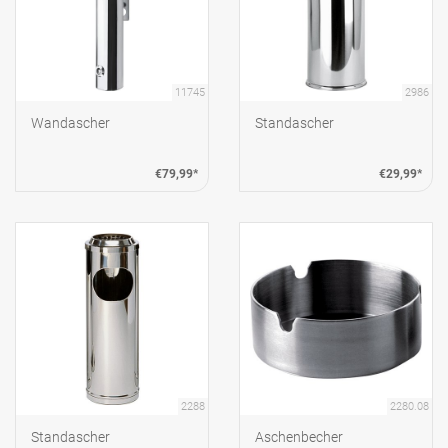
11745
2986
Wandascher
Standascher
€79,99*
€29,99*
2288
2280.08
Standascher
Aschenbecher