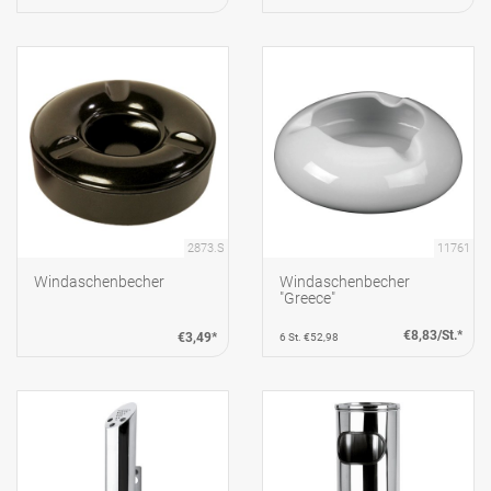
2873.S
11761
Windaschenbecher
Windaschenbecher
"Greece"
€8,83/St.*
€3,49*
6 St. €52,98