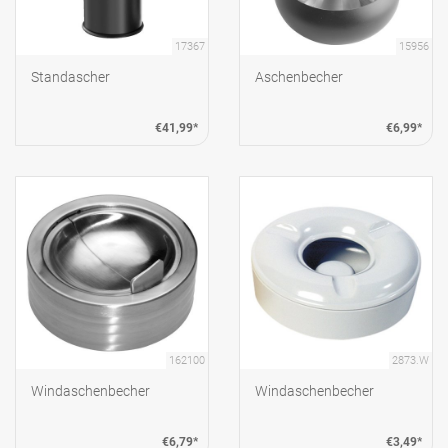
17367
15956
Standascher
Aschenbecher
€41,99*
€6,99*
162100
2873.W
Windaschenbecher
Windaschenbecher
€6,79*
€3,49*