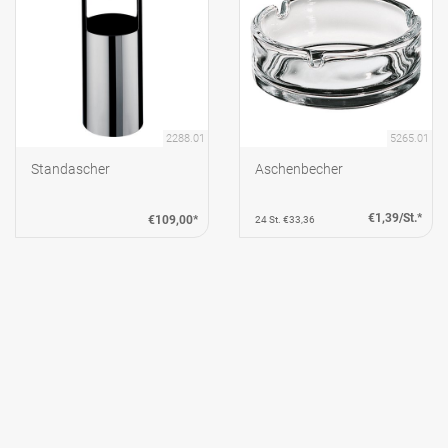
2288.01
5265.01
Standascher
Aschenbecher
€1,39/St.*
€109,00*
24 St. €33,36