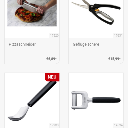
17520
17631
Pizzaschneider
Geflügelschere
€6,89*
€15,99*
NEU
17903
14534