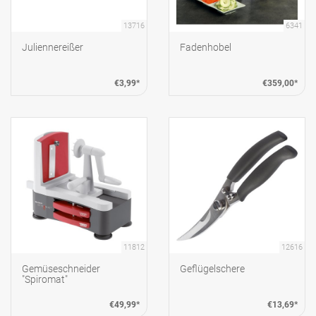
13716
6341
Juliennereißer
Fadenhobel
€3,99*
€359,00*
11812
12616
Gemüseschneider
Geflügelschere
"Spiromat"
€49,99*
€13,69*