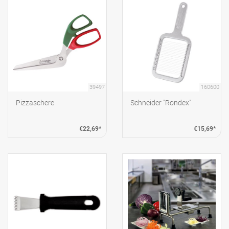
39497
160600
Pizzaschere
Schneider "Rondex"
€22,69*
€15,69*