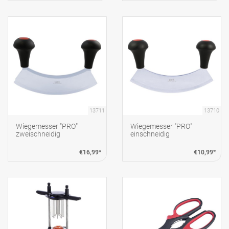
13711
13710
Wiegemesser "PRO"
Wiegemesser "PRO"
zweischneidig
einschneidig
€16,99*
€10,99*