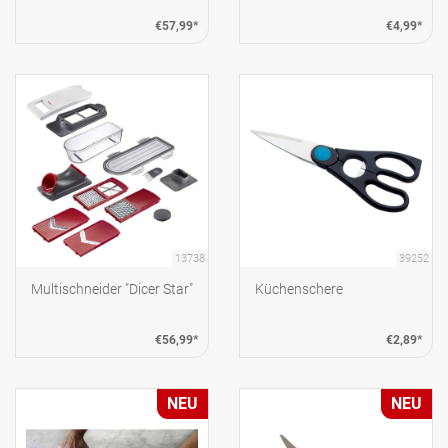
€57,99*
€4,99*
13738
39252
Multischneider "Dicer Star"
Küchenschere
€56,99*
€2,89*
NEU
NEU