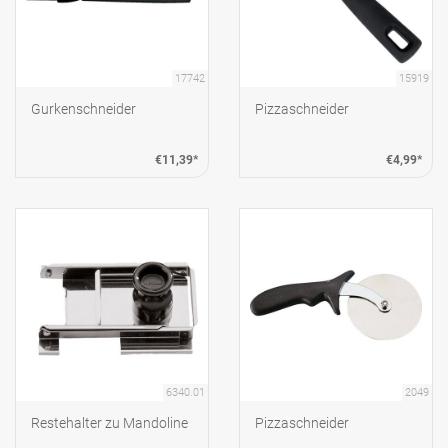
17742
15919
Gurkenschneider
Pizzaschneider
€11,39*
€4,99*
6340.01
2049
Restehalter zu Mandoline
Pizzaschneider