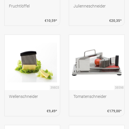
Fruchtlöffel
Julienneschneider
€10,59*
€20,35*
39803
38598
Wellenschneider
Tomatenschneider
€9,49*
€179,00*