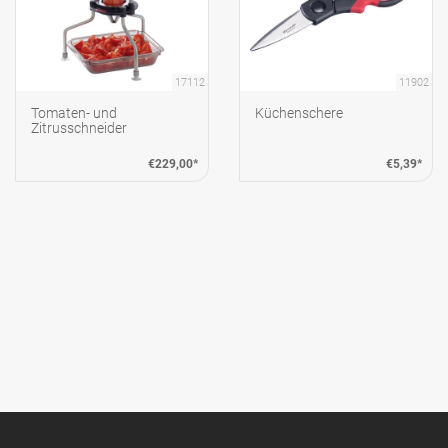
17112
11902
Tomaten- und
Küchenschere
Zitrusschneider
€229,00*
€5,39*