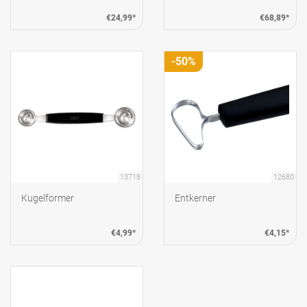
€24,99*
€68,89*
-50%
13718
12680
Kugelformer
Entkerner
€4,99*
€4,15*