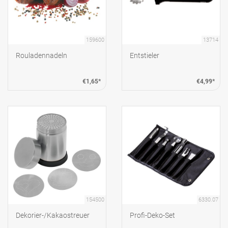
159600
13714
Rouladennadeln
Entstieler
€1,65*
€4,99*
154500
6330.07
Dekorier-/Kakaostreuer
Profi-Deko-Set