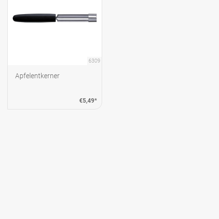
6309
Apfelentkerner
€5,49*