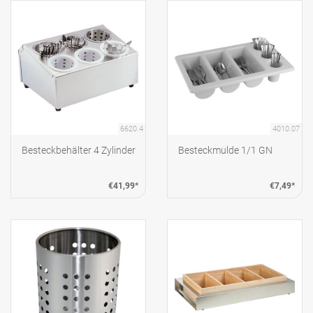
6620.4
4010.07
Besteckbehälter 4 Zylinder
Besteckmulde 1/1 GN
€41,99*
€7,49*