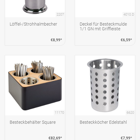
2207
4010.D
Löffel-/Strohhalmbecher
Deckel für Besteckmulde
1/1 GN mit Griffleiste
€8,99*
€6,59*
11170
6620
Besteckbehälter Square
Besteckköcher Edelstahl
€82,69*
€7,99*