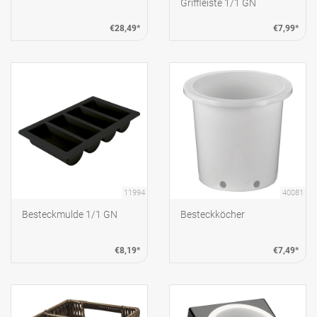
Griffleiste 1/1 GN
€28,49*
€7,99*
11994
40081
Besteckmulde 1/1 GN
Besteckköcher
€8,19*
€7,49*