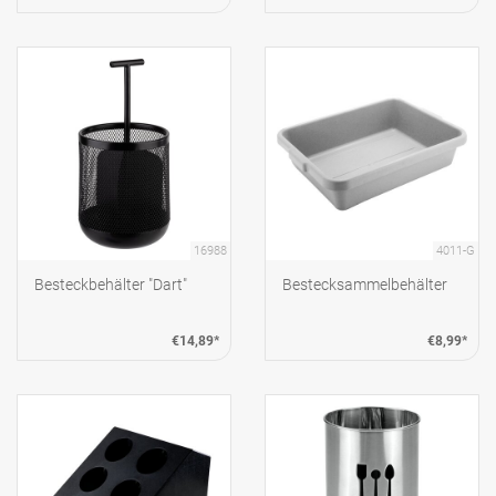
16988
4011-G
Besteckbehälter "Dart"
Bestecksammelbehälter
€14,89*
€8,99*