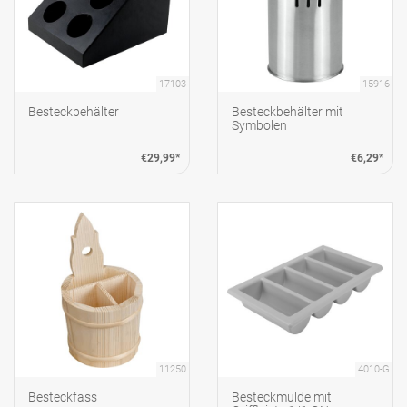
17103
15916
Besteckbehälter
Besteckbehälter mit
Symbolen
€29,99*
€6,29*
11250
4010-G
Besteckfass
Besteckmulde mit