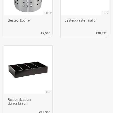
13849
1470
Besteckköcher
Besteckkasten natur
€7,59*
€28,99*
1471
Besteckkasten
dunkelbraun
€28,99*