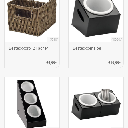
155101
40080.1
Besteckkorb, 2 Fächer
Besteckbehälter
€6,99*
€19,99*