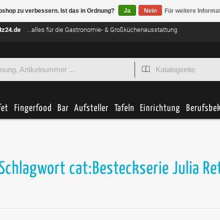
bshop zu verbessern. Ist das in Ordnung?
Ja
Nein
Für weitere Informa
tz24.de
...alles für die Gastronomie- & Großküchenausstattung
fet
Fingerfood
Bar
Aufsteller
Tafeln
Einrichtung
Berufsbe
 Schlagwort cat:Besteckserie Julia Re