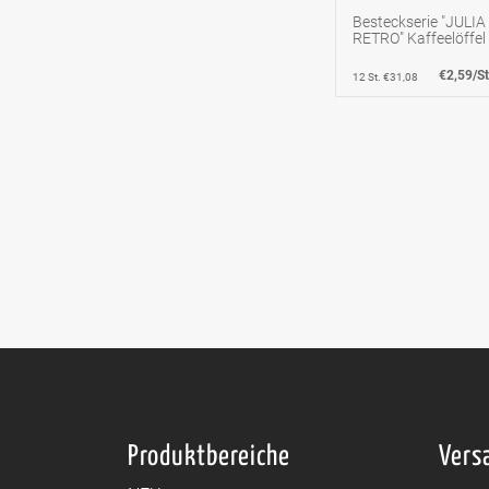
Besteckserie "JULIA
RETRO" Kaffeelöffel
€2,59/St
12 St. €31,08
Produktbereiche
Vers