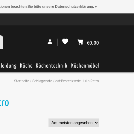
tionen beachten Sie bitte unsere Datenschutzerklärung. »
€0,00
kleidung
Küche
Küchentechnik
Küchenmöbel
Startseite
/
Schlagworte
/
cat:Besteckserie Julia Retro
tro