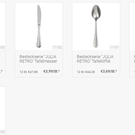
100
11102
11101
Besteckserie "JULIA
Besteckserie "JULIA
RETRO" Tafelmesser
RETRO" Tafellöffel
.*
€3,99/St.*
€3,69/St.*
12 St. €47,88
12 St. €44,28
104