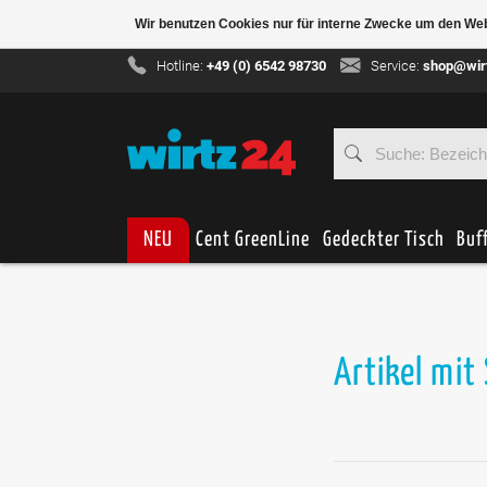
Wir benutzen Cookies nur für interne Zwecke um den We
Hotline:
+49 (0) 6542 98730
Service:
shop@wir
NEU
Cent GreenLine
Gedeckter Tisch
Buf
Artikel mit