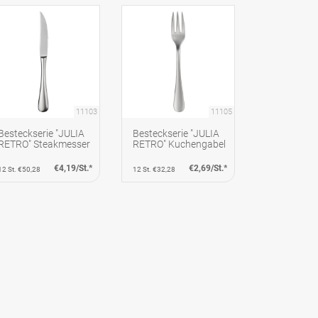
11103
11105
Besteckserie "JULIA
Besteckserie "JULIA
RETRO" Steakmesser
RETRO" Kuchengabel
€4,19/St.*
€2,69/St.*
12 St. €50,28
12 St. €32,28