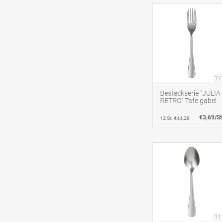
11
Besteckserie "JULIA
RETRO" Tafelgabel
€3,69/St
12 St. €44,28
11