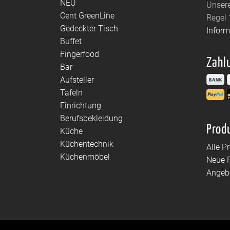
NEU
Unsere
Cent GreenLine
Regel 
Gedeckter Tisch
Infor
Buffet
Fingerfood
Zahl
Bar
Aufsteller
Tafeln
Einrichtung
Berufsbekleidung
Prod
Küche
Küchentechnik
Alle P
Küchenmöbel
Neue 
Angeb