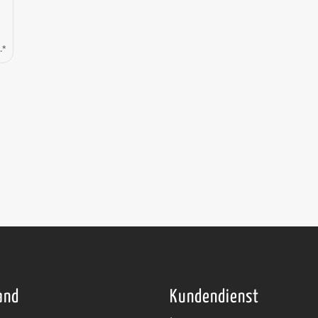
.*
and
Kundendienst