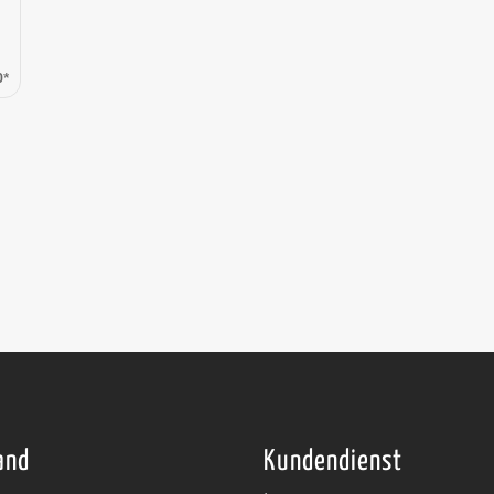
0*
and
Kundendienst