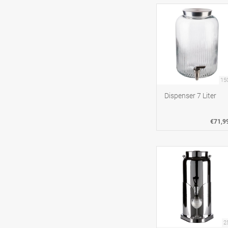
15
Dispenser 7 Liter
€71,9
2