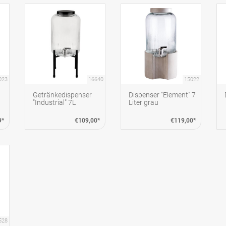
023
16640
15022
Getränkedispenser
Dispenser "Element" 7
"Industrial" 7L
Liter grau
9*
€109,00*
€119,00*
528