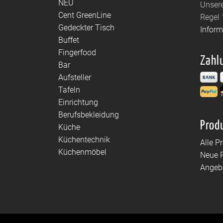
NEU
Unsere
Cent GreenLine
Regel 
Gedeckter Tisch
Infor
Buffet
Fingerfood
Zahl
Bar
Aufsteller
Tafeln
Einrichtung
Berufsbekleidung
Prod
Küche
Küchentechnik
Alle P
Küchenmöbel
Neue 
Angeb