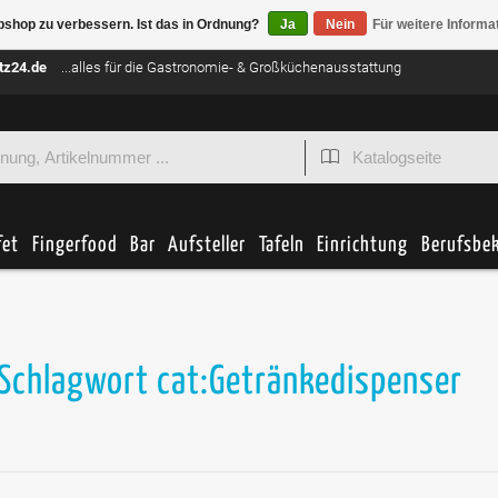
bshop zu verbessern. Ist das in Ordnung?
Ja
Nein
Für weitere Informa
tz24.de
...alles für die Gastronomie- & Großküchenausstattung
fet
Fingerfood
Bar
Aufsteller
Tafeln
Einrichtung
Berufsbe
 Schlagwort cat:Getränkedispenser