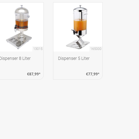
13015
165000
Dispenser 8 Liter
Dispenser 5 Liter
€87,99*
€77,99*