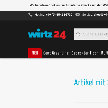
Wir benutzen Cookies nur für interne Zwecke um den We
Hotline:
+49 (0) 6542 98730
Service:
shop@wir
NEU
Cent GreenLine
Gedeckter Tisch
Buf
Artikel mit