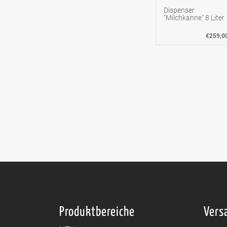
Dispenser
"Milchkanne" 8 Liter
€259,0
Produktbereiche
Vers