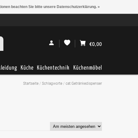
tionen beachten Sie bitte unsere Datenschutzerklärung. »
€0,00
kleidung
Küche
Küchentechnik
Küchenmöbel
Startseite
/
Schlagworte
/
cat:Getränkedispenser