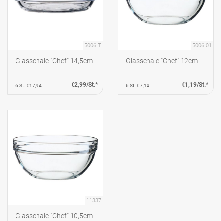
5006.T
5006.01
Glasschale "Chef" 14,5cm
Glasschale "Chef" 12cm
€2,99/St.*
€1,19/St.*
6 St. €17,94
6 St. €7,14
11337
Glasschale "Chef" 10,5cm