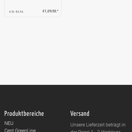
€1,09/St.*
6 St. €6,54
Produktbereiche
Versand
NEU
Unsere Lieferzeit beträgt in
Cent GreenLine