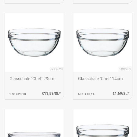
5006.29
5006.02
Glasschale "Chef" 29cm
Glasschale "Chef" 14cm
€11,59/St.*
€1,69/St.*
2 St. €23,18
6 St. €10,14