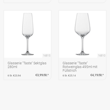
16815
16810
Glasserie "Taste" Sektglas
Glasserie "Taste"
280ml
Rotweinglas 495ml mit
Füllstrich
€3,99/St.*
€4,19/St.*
6 St. €23,94
6 St. €25,14