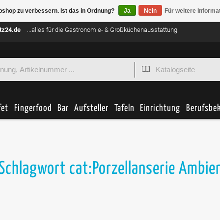
bshop zu verbessern. Ist das in Ordnung?
Ja
Nein
Für weitere Informa
tz24.de
...alles für die Gastronomie- & Großküchenausstattung
fet
Fingerfood
Bar
Aufsteller
Tafeln
Einrichtung
Berufsbe
 Schlagwort cat:Porzellanserie Ambie