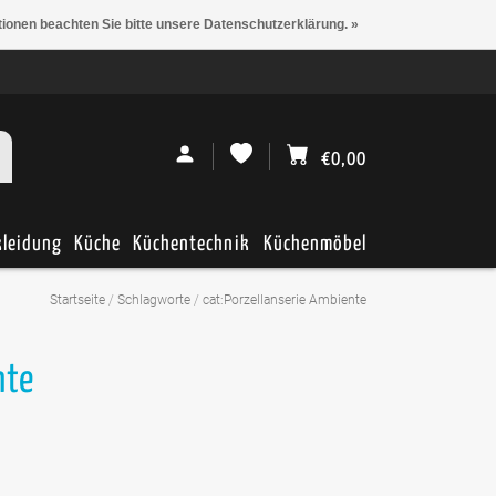
tionen beachten Sie bitte unsere Datenschutzerklärung. »
€0,00
kleidung
Küche
Küchentechnik
Küchenmöbel
Startseite
/
Schlagworte
/
cat:Porzellanserie Ambiente
nte