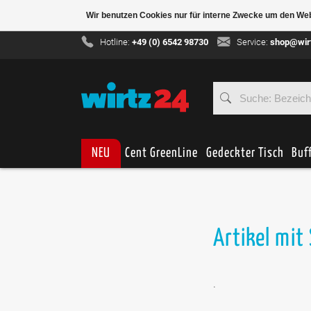
Wir benutzen Cookies nur für interne Zwecke um den We
Hotline:
+49 (0) 6542 98730
Service:
shop@wir
NEU
Cent GreenLine
Gedeckter Tisch
Buf
Artikel mit
.