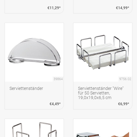
€11,29*
€14,99*
39864
9756.02
Serviettenständer
Serviettenständer "Wire"
für 50 Servietten,
19,0x19,0x6,5 cm
€4,49*
€6,99*