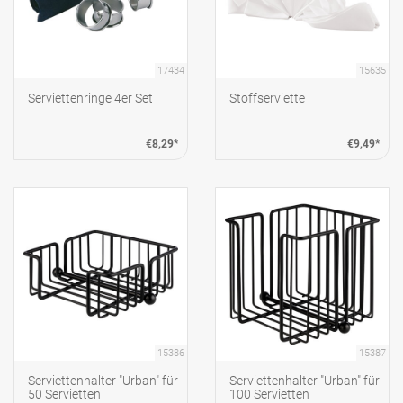
17434
15635
Serviettenringe 4er Set
Stoffserviette
€8,29*
€9,49*
15386
15387
Serviettenhalter "Urban" für
Serviettenhalter "Urban" für
50 Servietten
100 Servietten