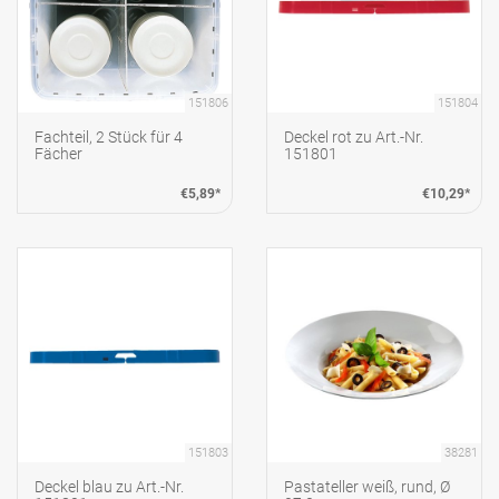
151806
151804
Fachteil, 2 Stück für 4
Deckel rot zu Art.-Nr.
Fächer
151801
€5,89*
€10,29*
151803
38281
Deckel blau zu Art.-Nr.
Pastateller weiß, rund, Ø