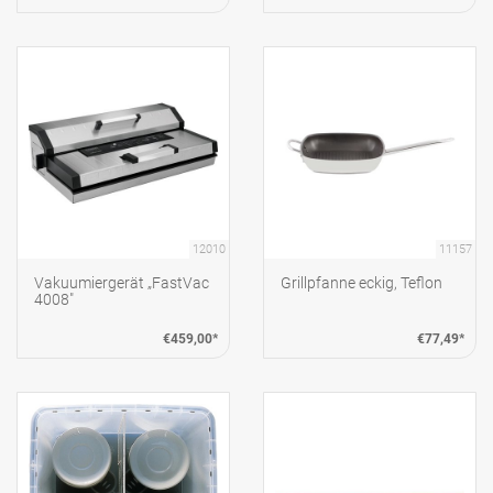
12010
11157
Vakuumiergerät „FastVac
Grillpfanne eckig, Teflon
4008"
€459,00*
€77,49*