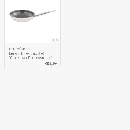
11153
Bratpfanne
keramikbeschichtet
"Cookmax Professional"
Ø24cm H: 5cm
€54,49*