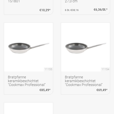
151801
27,0 cm
€6,36/St.*
€10,29*
6 St. €38,16
11155
11154
Bratpfanne
Bratpfanne
keramikbeschichtet
keramikbeschichtet
"Cookmax Professional"
"Cookmax Professional"
Ø32cm H: 6cm
Ø28cm H: 5,5cm
€85,49*
€69,49*