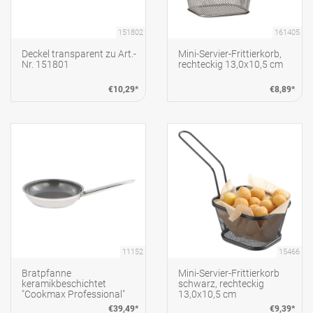
151802
161405
Deckel transparent zu Art.-
Mini-Servier-Frittierkorb,
Nr. 151801
rechteckig 13,0x10,5 cm
€10,29*
€8,89*
11152
15466
Bratpfanne
Mini-Servier-Frittierkorb
keramikbeschichtet
schwarz, rechteckig
"Cookmax Professional"
13,0x10,5 cm
Ø20cm H: 4,5cm
€39,49*
€9,39*