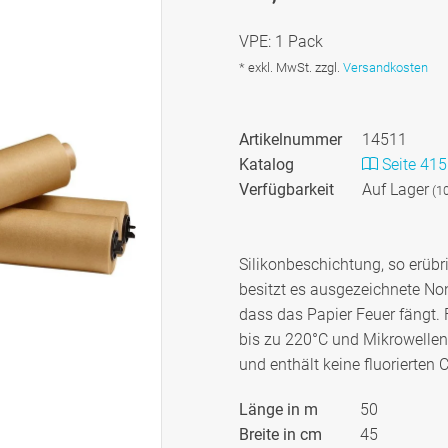
VPE: 1 Pack
* exkl. MwSt. zzgl.
Versandkosten
Artikelnummer
14511
Katalog
Seite 415
Verfügbarkeit
Auf Lager
(10
Silikonbeschichtung, so erübr
besitzt es ausgezeichnete Non
dass das Papier Feuer fängt.
bis zu 220°C und Mikrowellen
und enthält keine fluorierten 
Länge in m
50
Breite in cm
45