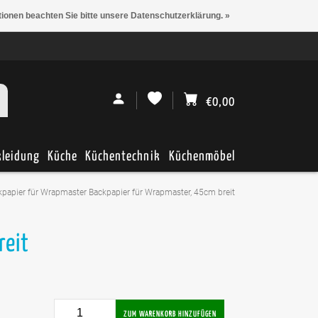
tionen beachten Sie bitte unsere Datenschutzerklärung. »
€0,00
kleidung
Küche
Küchentechnik
Küchenmöbel
kpapier für Wrapmaster Backpapier für Wrapmaster, 45cm breit
reit
ZUM WARENKORB HINZUFÜGEN