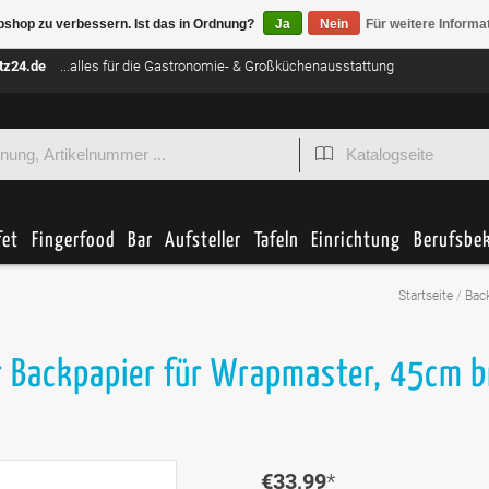
bshop zu verbessern. Ist das in Ordnung?
Ja
Nein
Für weitere Informa
tz24.de
...alles für die Gastronomie- & Großküchenausstattung
fet
Fingerfood
Bar
Aufsteller
Tafeln
Einrichtung
Berufsbe
Startseite
/
Bac
 Backpapier für Wrapmaster, 45cm b
€33,99
*