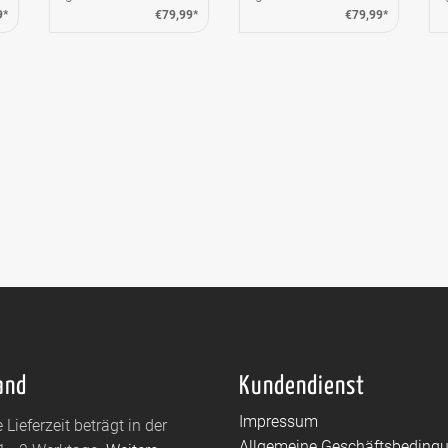
9*
€79,99*
€79,99*
and
Kundendienst
Impressum
 Lieferzeit beträgt in der
Allgemeine Geschäftsbeding