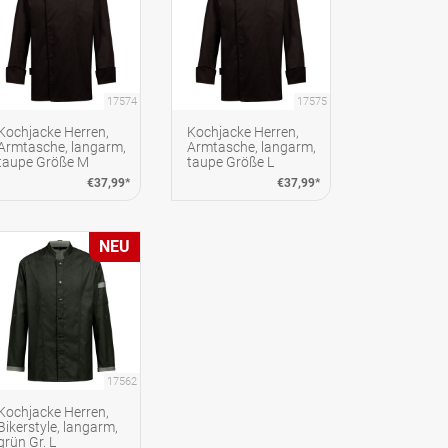
17574
17575
Kochjacke Herren,
Kochjacke Herren,
Armtasche, langarm,
Armtasche, langarm,
taupe Größe M
taupe Größe L
€37,99*
€37,99*
NEU
17562
Kochjacke Herren,
Bikerstyle, langarm,
grün Gr. L