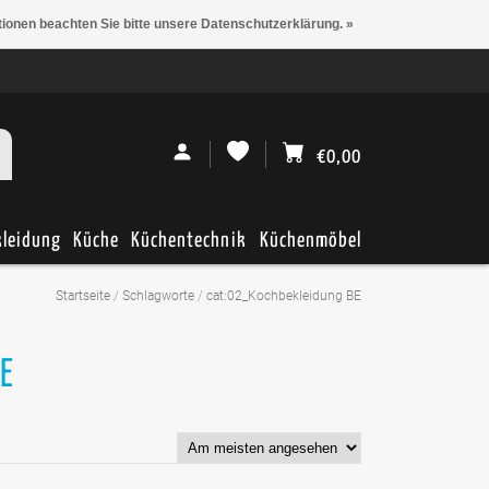
tionen beachten Sie bitte unsere Datenschutzerklärung. »
€0,00
kleidung
Küche
Küchentechnik
Küchenmöbel
Startseite
/
Schlagworte
/
cat:02_Kochbekleidung BE
BE