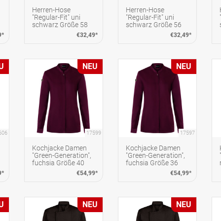
Herren-Hose
Herren-Hose
"Regular-Fit" uni
"Regular-Fit" uni
schwarz Größe 58
schwarz Größe 56
9*
€32,49*
€32,49*
U
NEU
NEU
606
17599
17597
Kochjacke Damen
Kochjacke Damen
"Green-Generation",
"Green-Generation",
fuchsia Größe 40
fuchsia Größe 36
9*
€54,99*
€54,99*
U
NEU
NEU