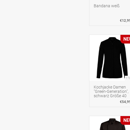
Bandana weiß
€12,9
NE
17
Kochjacke Damen
"Green-Generation",
schwarz Größe 40
€54,9
NE