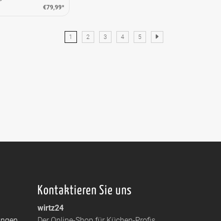
€79,99*
1
2
3
4
5
Kontaktieren Sie uns
wirtz24
ungen
Der Online-Shop für Küchen-Profis