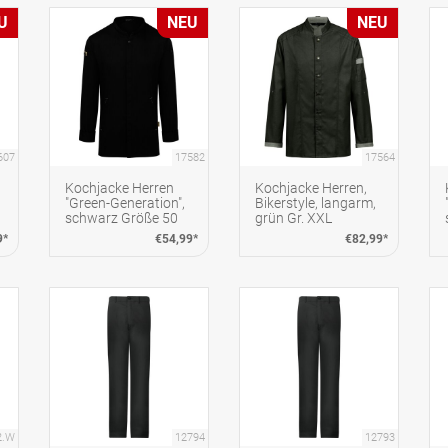
U
NEU
NEU
607
17582
17564
Kochjacke Herren
Kochjacke Herren,
"Green-Generation",
Bikerstyle, langarm,
schwarz Größe 50
grün Gr. XXL
9*
€54,99*
€82,99*
2.W
12794
12793