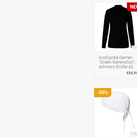
NE
17
Kochjacke Damen
"Green-Generation",
schwarz Größe 42
€54,9
-50%
113