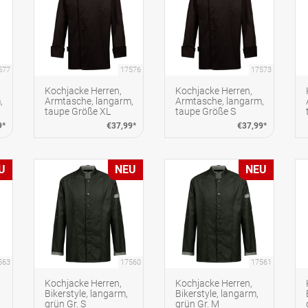
577
17576
17573
Kochjacke Herren,
Kochjacke Herren,
,
Armtasche, langarm,
Armtasche, langarm,
taupe Größe XL
taupe Größe S
9*
€37,99*
€37,99*
U
NEU
NEU
563
17560
17561
Kochjacke Herren,
Kochjacke Herren,
Bikerstyle, langarm,
Bikerstyle, langarm,
grün Gr. S
grün Gr. M