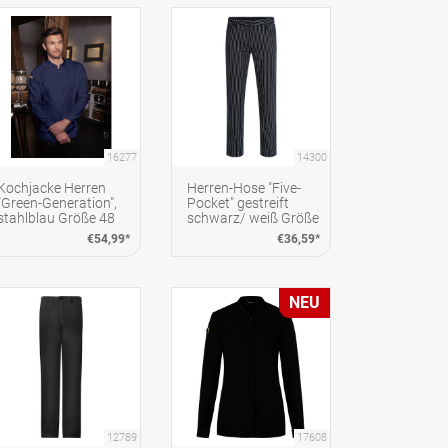
16277
14300
Kochjacke Herren
Herren-Hose "Five-
"Green-Generation",
Pocket" gestreift
stahlblau Größe 48
schwarz/ weiß Größe
54
€54,99*
€36,59*
NEU
12789
17608