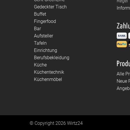
Regel 
Gedeckter Tisch
Infor
Buffet
Fingerfood
Zahl
Bar
Aufsteller
Tafeln
Einrichtung
Berufsbekleidung
Prod
Küche
Küchentechnik
Alle P
Küchenmöbel
Neue 
Angeb
© Copyright 2026 Wirtz24