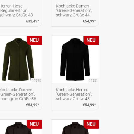
Herren-Hose
Kochjacke Damen
"Regular-Fit" uni
"Green-Generation",
schwarz Größe 48
schwarz Größe 44
€32,49*
€54,99*
NEU
NEU
17590
17581
Kochjacke Damen
Kochjacke Herren
"Green-Generation",
"Green-Generation",
moosgrün Größe 36
schwarz Größe 48
€54,99*
€54,99*
NEU
NEU