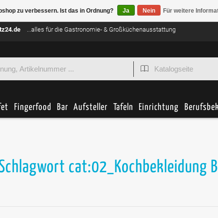
bshop zu verbessern. Ist das in Ordnung?
Ja
Nein
Für weitere Informa
tz24.de
...alles für die Gastronomie- & Großküchenausstattung
fet
Fingerfood
Bar
Aufsteller
Tafeln
Einrichtung
Berufsbe
 Schlagwort cat:02_Kochbekleidung 