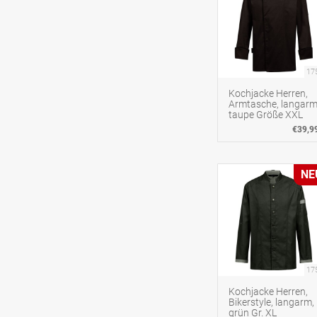
17
Kochjacke Herren,
Armtasche, langarm
taupe Größe XXL
€39,9
NE
17
Kochjacke Herren,
Bikerstyle, langarm,
grün Gr. XL