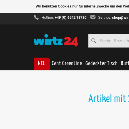
Wir benutzen Cookies nur für interne Zwecke um den We
Hotline:
+49 (0) 6542 98730
Service:
shop@wir
NEU
Cent GreenLine
Gedeckter Tisch
Buf
Artikel mit