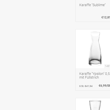
Karaffe "Sublime"
€12,8
149
Karaffe "Ypsilon" 0,
mit Füllstrich
€6,99/St
6 St. €41,94