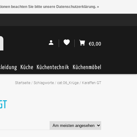
tionen beachten Sie bitte unsere Datenschutzerklärung. »
€0,00
kleidung
Küche
Küchentechnik
Küchenmöbel
Startseite
/
Schlagworte
/
cat:06_Krüge / Karaffen GT
GT