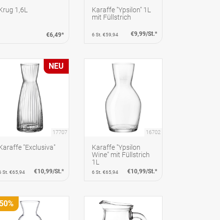
Krug 1,6L
Karaffe "Ypsilon" 1L
mit Füllstrich
€9,99/St.*
€6,49*
6 St. €59,94
NEU
17707
16702
Karaffe "Exclusiva"
Karaffe "Ypsilon
Wine" mit Füllstrich
1L
€10,99/St.*
€10,99/St.*
6 St. €65,94
6 St. €65,94
-50%