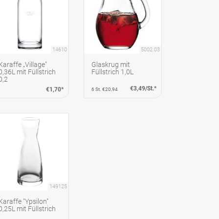
14610
5002.03
Karaffe „Village"
Glaskrug mit
0,36L mit Füllstrich
Füllstrich 1,0L
0,2
€3,49/St.*
€1,70*
6 St. €20,94
149125
Karaffe "Ypsilon"
0,25L mit Füllstrich