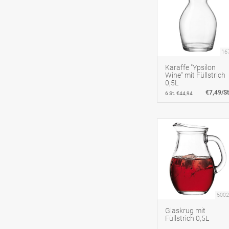
16
Karaffe "Ypsilon
Wine" mit Füllstrich
0,5L
€7,49/St
6 St. €44,94
5002
Glaskrug mit
Füllstrich 0,5L