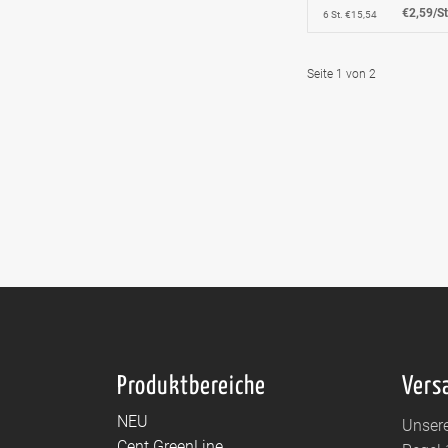
€2,59/St
6 St. €15,54
Seite 1 von 2
Produktbereiche
Vers
NEU
Unsere
Cent GreenLine