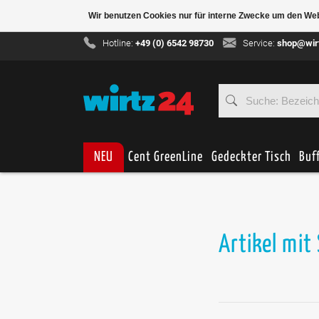
Wir benutzen Cookies nur für interne Zwecke um den We
Hotline:
+49 (0) 6542 98730
Service:
shop@wir
NEU
Cent GreenLine
Gedeckter Tisch
Buf
Artikel mit