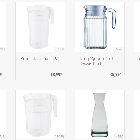
700
15960
15529
Krug, stapelbar 1,8 L
Krug "Quadro" mit
Deckel 0,5 L
9*
€8,99*
€5,99*
723
15959
14589