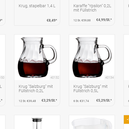
Krug, stapelbar 1,4 L
Karaffe "Ypsilon" 0,2L
mit Füllstrich
€4,99/St.*
9*
€8,49*
12 St. €59,88
150
40132
40134
5L
Krug "Salzburg" mit
Krug "Salzburg" mit
Füllstrich 0,2L
Füllstrich 0,5L
.*
€3,29/St.*
€5,29/St.*
12 St. €39,48
6 St. €31,74