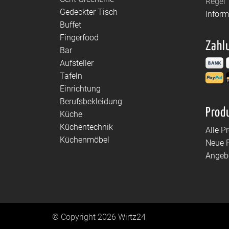
Regel 
Gedeckter Tisch
Infor
Buffet
Fingerfood
Zahl
Bar
Aufsteller
Tafeln
Einrichtung
Berufsbekleidung
Prod
Küche
Küchentechnik
Alle P
Küchenmöbel
Neue 
Angeb
© Copyright 2026 Wirtz24