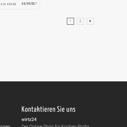
€4,99/St.*
12 St. €59,88
1
2
Kontaktieren Sie uns
wirtz24
ungen
Der Online-Shop für Küchen-Profis