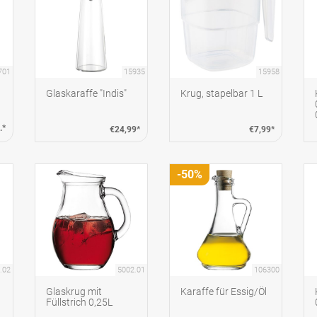
701
15935
15958
Glaskaraffe "Indis"
Krug, stapelbar 1 L
.*
€24,99*
€7,99*
-50%
.02
5002.01
106300
Glaskrug mit
Karaffe für Essig/Öl
Füllstrich 0,25L