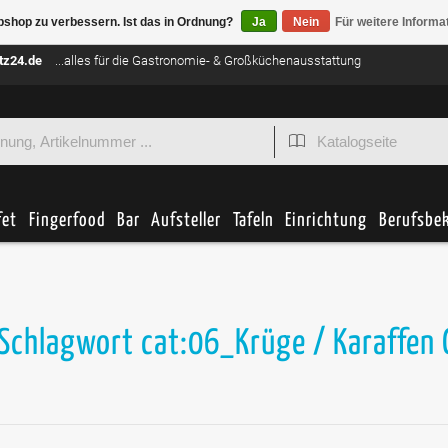
bshop zu verbessern. Ist das in Ordnung?
Ja
Nein
Für weitere Informa
tz24.de
...alles für die Gastronomie- & Großküchenausstattung
fet
Fingerfood
Bar
Aufsteller
Tafeln
Einrichtung
Berufsbe
 Schlagwort cat:06_Krüge / Karaffen 