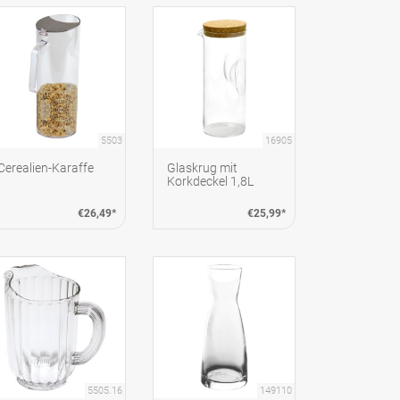
5503
16905
Cerealien-Karaffe
Glaskrug mit
Korkdeckel 1,8L
€26,49*
€25,99*
5505.16
149110