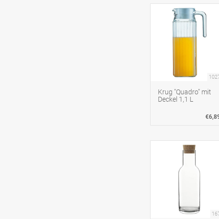
102
Krug "Quadro" mit
Deckel 1,1 L
€6,8
16