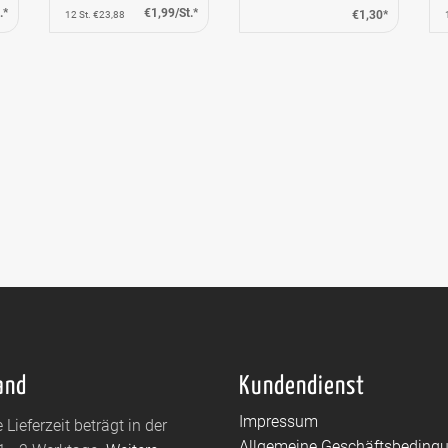
.*
€1,99/St.*
€1,30*
12 St. €23,88
and
Kundendienst
Impressum
 Lieferzeit beträgt in der
Allgemeine Geschäftsbeding