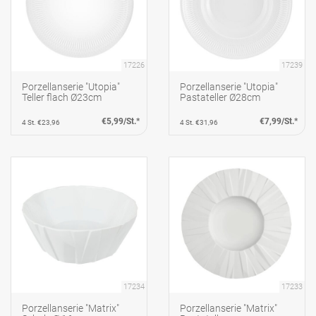
17226
17239
Porzellanserie "Utopia"
Porzellanserie "Utopia"
Teller flach Ø23cm
Pastateller Ø28cm
€5,99/St.*
€7,99/St.*
4 St. €23,96
4 St. €31,96
17234
17233
Porzellanserie "Matrix"
Porzellanserie "Matrix"