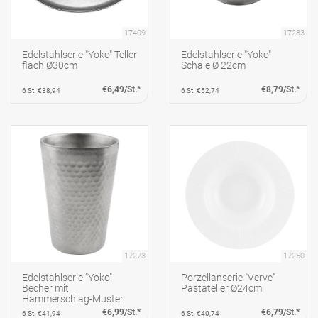
17409
17283
Edelstahlserie "Yoko" Teller
Edelstahlserie "Yoko"
flach Ø30cm
Schale Ø 22cm
€6,49/St.*
€8,79/St.*
6 St. €38,94
6 St. €52,74
17273
17250
Edelstahlserie "Yoko"
Porzellanserie "Verve"
Becher mit
Pastateller Ø24cm
Hammerschlag-Muster
0,35L
€6,99/St.*
€6,79/St.*
6 St. €41,94
6 St. €40,74