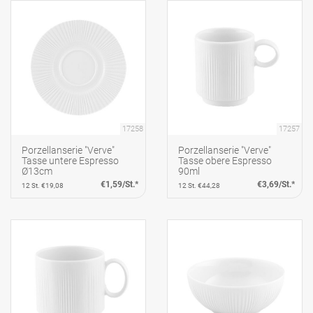
17258
17257
Porzellanserie "Verve"
Porzellanserie "Verve"
Tasse untere Espresso
Tasse obere Espresso
Ø13cm
90ml
€1,59/St.*
€3,69/St.*
12 St. €19,08
12 St. €44,28