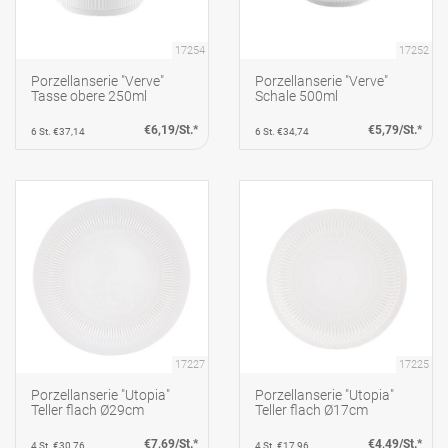
17254
17252
Porzellanserie "Verve"
Porzellanserie "Verve"
Tasse obere 250ml
Schale 500ml
€6,19/St.*
€5,79/St.*
6 St. €37,14
6 St. €34,74
17227
17225
Porzellanserie "Utopia"
Porzellanserie "Utopia"
Teller flach Ø29cm
Teller flach Ø17cm
€7,69/St.*
€4,49/St.*
4 St. €30,76
4 St. €17,96