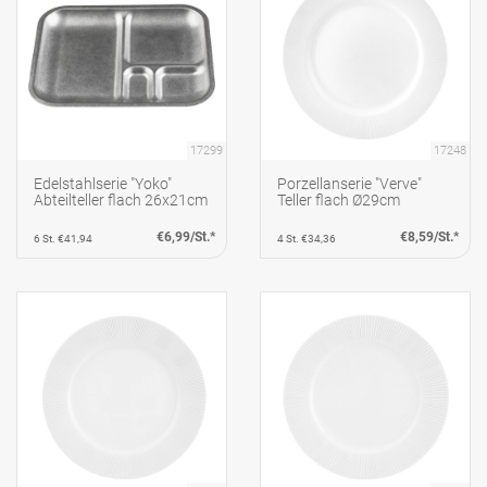
17299
17248
Edelstahlserie "Yoko"
Porzellanserie "Verve"
Abteilteller flach 26x21cm
Teller flach Ø29cm
€6,99/St.*
€8,59/St.*
6 St. €41,94
4 St. €34,36