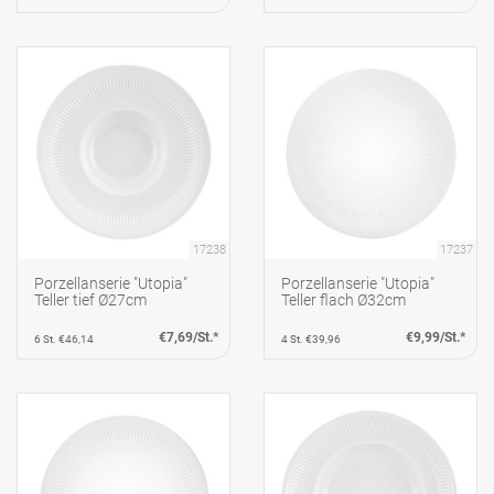
17238
17237
Porzellanserie "Utopia"
Porzellanserie "Utopia"
Teller tief Ø27cm
Teller flach Ø32cm
€7,69/St.*
€9,99/St.*
6 St. €46,14
4 St. €39,96