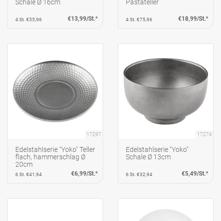
Schale Ø 16cm
Pastateller
€13,99/St.*
€18,99/St.*
4 St. €55,96
4 St. €75,96
17297
17274
Edelstahlserie "Yoko" Teller
Edelstahlserie "Yoko"
flach, hammerschlag Ø
Schale Ø 13cm
20cm
€6,99/St.*
€5,49/St.*
6 St. €41,94
6 St. €32,94