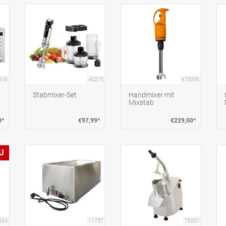
416
40275
473006
Stabmixer-Set
Handmixer mit
Mixstab
0*
€97,99*
€229,00*
U
624
11737
73201