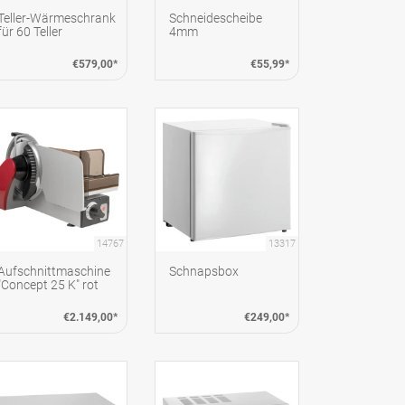
Teller-Wärmeschrank
Schneidescheibe
für 60 Teller
4mm
€579,00*
€55,99*
14767
13317
Aufschnittmaschine
Schnapsbox
"Concept 25 K" rot
€2.149,00*
€249,00*