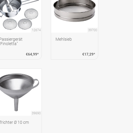
12674
39700
Passiergerät
Mehlsieb
"Finoletta"
€64,99*
€17,29*
39690
Trichter Ø 10 cm