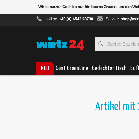
Wir benutzen Cookies nur für interne Zwecke um den We
Hotline:
+49 (0) 6542 98730
Service:
shop@wir
NEU
Cent GreenLine
Gedeckter Tisch
Buf
Artikel mit