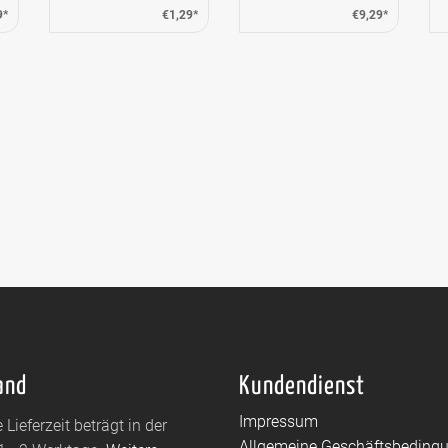
9*
€1,29*
€9,29*
and
Kundendienst
Impressum
 Lieferzeit beträgt in der
Allgemeine Geschäftsbeding