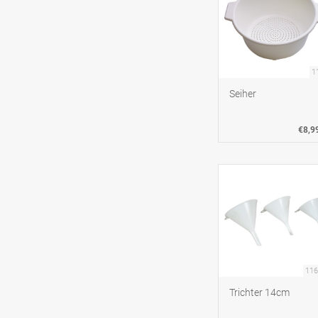
1
Seiher
€8,9
116
Trichter 14cm