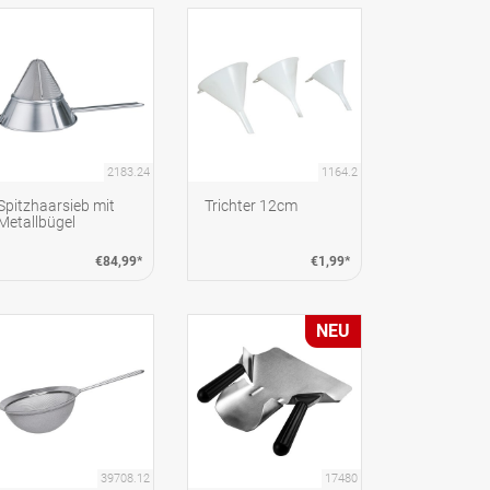
2183.24
1164.2
Spitzhaarsieb mit
Trichter 12cm
Metallbügel
€84,99*
€1,99*
NEU
39708.12
17480