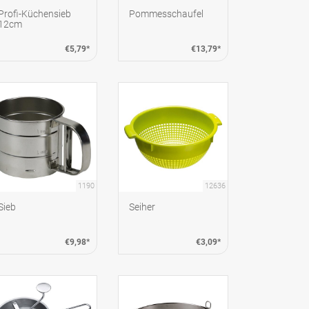
Profi-Küchensieb
Pommesschaufel
12cm
€5,79*
€13,79*
1190
12636
Sieb
Seiher
€9,98*
€3,09*