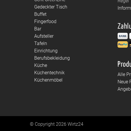
Regel 
Gedeckter Tisch
Infor
Buffet
Fingerfood
Zahl
Bar
Aufsteller
Tafeln
Einrichtung
Berufsbekleidung
Prod
Küche
Küchentechnik
Alle P
Küchenmöbel
Neue 
Angeb
© Copyright 2026 Wirtz24