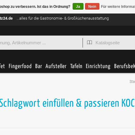
bshop zu verbessern. Ist das in Ordnung?
Ja
Nein
Für weitere Informa
tz24.de
...alles für die Gastronomie- & Großküchenausstattung
fet
Fingerfood
Bar
Aufsteller
Tafeln
Einrichtung
Berufsbe
Sta
 Schlagwort einfüllen & passieren KO