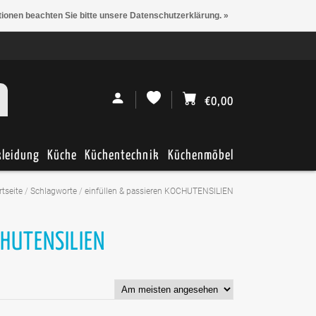
tionen beachten Sie bitte unsere Datenschutzerklärung. »
€0,00
kleidung
Küche
Küchentechnik
Küchenmöbel
rtseite
/
Schlagworte
/
einfüllen & passieren KOCHUTENSILIEN
CHUTENSILIEN