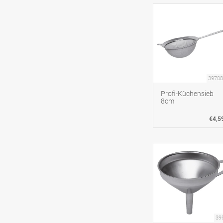
39708
Profi-Küchensieb
8cm
€4,5
39