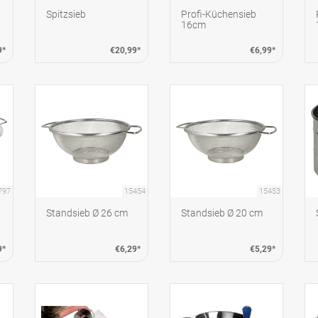
Spitzsieb
Profi-Küchensieb
16cm
9*
€20,99*
€6,99*
797
15454
15453
Standsieb Ø 26 cm
Standsieb Ø 20 cm
9*
€6,29*
€5,29*