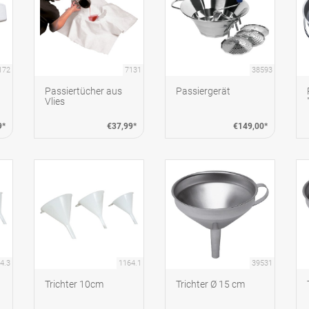
172
7131
38593
Passiertücher aus
Passiergerät
Vlies
9*
€37,99*
€149,00*
4.3
1164.1
39531
Trichter 10cm
Trichter Ø 15 cm