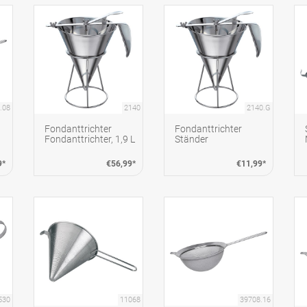
.08
2140
2140.G
Fondanttrichter
Fondanttrichter
Fondanttrichter, 1,9 L
Ständer
9*
€56,99*
€11,99*
530
11068
39708.16