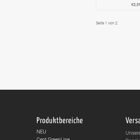
€2,5
Seite 1 von 2
Produktbereiche
Vers
NEU
Unsere
Cent GreenLine