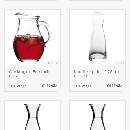
5002.01
149125
Glaskrug mit Füllstrich
Karaffe "Ypsilon" 0,25L mit
0,25L
Füllstrich
€1,99/St.*
€4,99/St.*
12 St. €23,88
12 St. €59,88