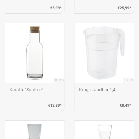
€5,99*
€25,99*
16723
15959
Karaffe "Sublime"
Krug, stapelbar 1,4 L
€12,89*
€8,49*