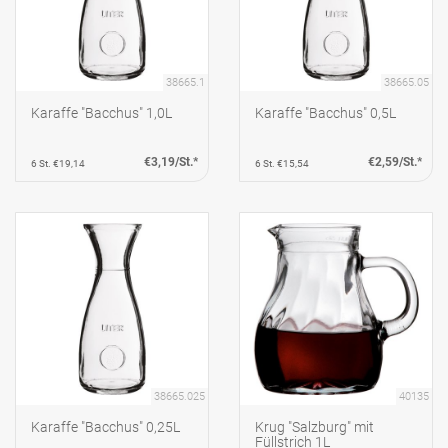
38665.1
38665.05
Karaffe "Bacchus" 1,0L
Karaffe "Bacchus" 0,5L
€3,19/St.*
€2,59/St.*
6 St. €19,14
6 St. €15,54
38665.025
40135
Karaffe "Bacchus" 0,25L
Krug "Salzburg" mit
Füllstrich 1L