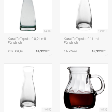
14589
149110
Karaffe "Ypsilon" 0,2L mit
Karaffe "Ypsilon" 1L mit
Füllstrich
Füllstrich
€4,99/St.*
€9,99/St.*
12 St. €59,88
6 St. €59,94
149150
40132