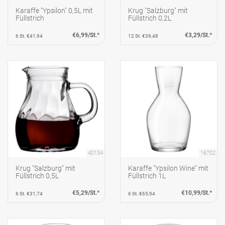
Karaffe "Ypsilon" 0,5L mit
Krug "Salzburg" mit
Füllstrich
Füllstrich 0,2L
€6,99/St.*
€3,29/St.*
6 St. €41,94
12 St. €39,48
40134
16702
Krug "Salzburg" mit
Karaffe "Ypsilon Wine" mit
Füllstrich 0,5L
Füllstrich 1L
€5,29/St.*
€10,99/St.*
6 St. €31,74
6 St. €65,94