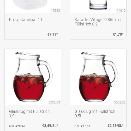
15958
14610
Krug, stapelbar 1 L
Karaffe „Village" 0,36L mit
Füllstrich 0,2
€7,99*
€1,70*
5002.03
5002.02
Glaskrug mit Füllstrich
Glaskrug mit Füllstrich
1,0L
0,5L
€3,49/St.*
€2,59/St.*
6 St. €20,94
6 St. €15,54