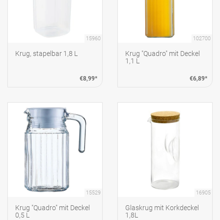
15960
102700
Krug, stapelbar 1,8 L
Krug "Quadro" mit Deckel
1,1 L
€8,99*
€6,89*
15529
16905
Krug "Quadro" mit Deckel
Glaskrug mit Korkdeckel
0,5 L
1,8L