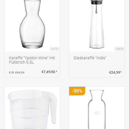
16701
15935
Karaffe "Ypsilon Wine" mit
Glaskaraffe "Indis"
Füllstrich 0,5L
€7,49/St.*
€24,99*
6 St. €44,94
-50%