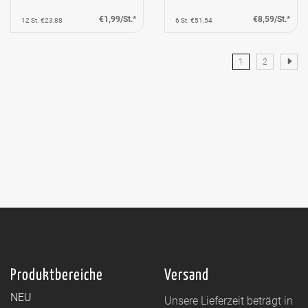
€1,99/St.*
€8,59/St.*
12 St. €23,88
6 St. €51,54
1
2
Produktbereiche
Versand
NEU
Unsere Lieferzeit beträgt in